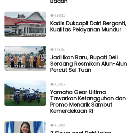
Badan’
1,963x
Kadis Dukcapil Dairi Berganti,
Kualitas Pelayanan Mundur
1,736x
Jadi Ikon Baru, Bupati Deli
Serdang Resmikan Alun-Alun
Percut Sei Tuan
1,668x
Yamaha Gear Ultima
Tawarkan Ketangguhan dan
Promo Menarik Sambut
Kemerdekaan Rl
1,638x