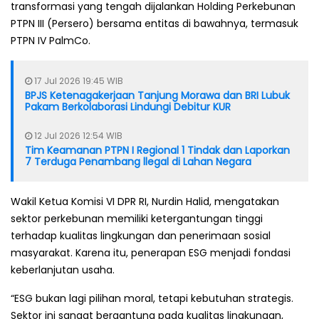
transformasi yang tengah dijalankan Holding Perkebunan
PTPN III (Persero) bersama entitas di bawahnya, termasuk
PTPN IV PalmCo.
17 Jul 2026 19:45 WIB
BPJS Ketenagakerjaan Tanjung Morawa dan BRI Lubuk
Pakam Berkolaborasi Lindungi Debitur KUR
12 Jul 2026 12:54 WIB
Tim Keamanan PTPN I Regional 1 Tindak dan Laporkan
7 Terduga Penambang llegal di Lahan Negara
Wakil Ketua Komisi VI DPR RI, Nurdin Halid, mengatakan
sektor perkebunan memiliki ketergantungan tinggi
terhadap kualitas lingkungan dan penerimaan sosial
masyarakat. Karena itu, penerapan ESG menjadi fondasi
keberlanjutan usaha.
“ESG bukan lagi pilihan moral, tetapi kebutuhan strategis.
Sektor ini sangat bergantung pada kualitas lingkungan,