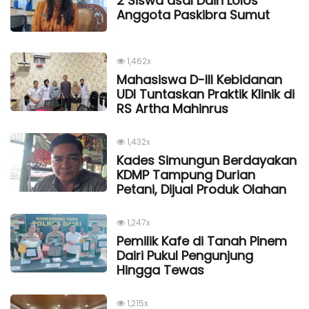
2 Siswa asal Dairi Lolos
Anggota Paskibra Sumut
1,462x
Mahasiswa D-III Kebidanan
UDI Tuntaskan Praktik Klinik di
RS Artha Mahinrus
1,432x
Kades Simungun Berdayakan
KDMP Tampung Durian
Petani, Dijual Produk Olahan
1,247x
Pemilik Kafe di Tanah Pinem
Dairi Pukul Pengunjung
Hingga Tewas
1,215x