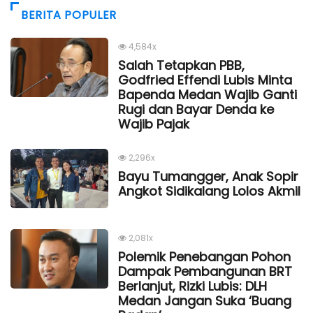
BERITA POPULER
4,584x
Salah Tetapkan PBB,
Godfried Effendi Lubis Minta
Bapenda Medan Wajib Ganti
Rugi dan Bayar Denda ke
Wajib Pajak
2,296x
Bayu Tumangger, Anak Sopir
Angkot Sidikalang Lolos Akmil
2,081x
Polemik Penebangan Pohon
Dampak Pembangunan BRT
Berlanjut, Rizki Lubis: DLH
Medan Jangan Suka ‘Buang