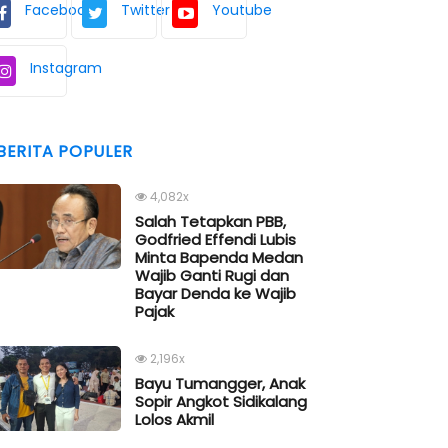
Facebook
Twitter
Youtube
Instagram
BERITA POPULER
4,082x
Salah Tetapkan PBB,
Godfried Effendi Lubis
Minta Bapenda Medan
Wajib Ganti Rugi dan
Bayar Denda ke Wajib
Pajak
2,196x
Bayu Tumangger, Anak
Sopir Angkot Sidikalang
Lolos Akmil