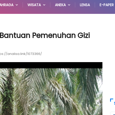
AHRAGA
WISATA
ANEKA
LENSA
E-PAPER
n Bantuan Pemenuhan Gizi
ps://analisa.link/1073366/