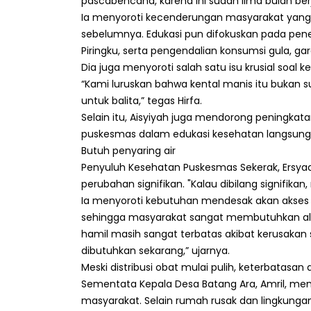
pascabencana, karena ini sudah lima bulan berj
Ia menyoroti kecenderungan masyarakat yang
sebelumnya. Edukasi pun difokuskan pada pene
Piringku, serta pengendalian konsumsi gula, g
Dia juga menyoroti salah satu isu krusial soal
“Kami luruskan bahwa kental manis itu bukan s
untuk balita,” tegas Hirfa.
Selain itu, Aisyiyah juga mendorong peningka
puskesmas dalam edukasi kesehatan langsung
Butuh penyaring air
Penyuluh Kesehatan Puskesmas Sekerak, Ers
perubahan signifikan. "Kalau dibilang signifikan
Ia menyoroti kebutuhan mendesak akan akses
sehingga masyarakat sangat membutuhkan alat pe
hamil masih sangat terbatas akibat kerusakan sa
dibutuhkan sekarang,” ujarnya.
Meski distribusi obat mulai pulih, keterbatas
Sementata Kepala Desa Batang Ara, Amril, m
masyarakat. Selain rumah rusak dan lingkung