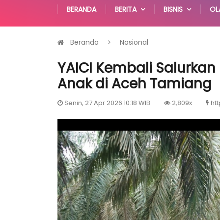
BERANDA
BERITA
BISNIS
OL
Beranda
Nasional
YAICI Kembali Salurka
Anak di Aceh Tamiang
Senin, 27 Apr 2026 10:18 WIB
2,809x
htt