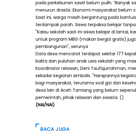
pada perkebunan sawit belum pulih. “Banyak saw
menurun drastis. Ekonomi masyarakat belum stab
Saat ini, warga masih bergantung pada bantuan
terdampak parah. Siswa terpaksa belajar tanpa
"Kalau sekolah saat ini siswa belajar di lantai, 
untuk program MBG (makan bergizi gratis) jug
pembangunan", serunya
Data desa mencatat terdapat sekitar 177 kepala
balita dan puluhan anak usia sekolah yang ma
Koordinator relawan, Deni Taufiqurrahman, m
sekadar kegiatan simbolis. "Harapannya kegia
bagi masyarakat, terutama soal gizi dan kese
desa lain di Aceh Tamiang yang belum sepenu
pemerintah, pihak relawan dan swasta. ()
(NAI/NAI)
BACA JUGA