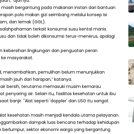
alan,” ujarnya.
 masih bergantung pada makanan instan dari bantuan
rapan pola makan gizi seimbang melalui konsep Isi
aram, dan lemak (GGL).
 kesalahpahaman terkait konsumsi susu kental manis.
usu dan tidak boleh dikonsumsi terus-menerus, apalagi
tan kebersihan lingkungan dan penguatan peran
 ke masyarakat.
yad, menambahkan, pemulihan belum menunjukkan
, masih jauh dari harapan,” katanya.
 air bersih, terutama memasuki musim kemarau
nyaring air. Selain itu, fasilitas kesehatan untuk ibu
at banjir. "Alat seperti 'doppler' dan USG itu sangat
an alat kesehatan masih menjadi kendala utama pelayanan.
enggambarkan dampak luas bencana terhadap kehidupan
an berlumpur, sektor ekonomi warga yang bergantung