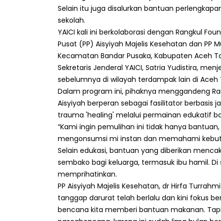
Selain itu juga disalurkan bantuan perlengkapan
sekolah.
YAICI kali ini berkolaborasi dengan Rangkul Foun
Pusat (PP) Aisyiyah Majelis Kesehatan dan P
Kecamatan Bandar Pusaka, Kabupaten Aceh Ta
Sekretaris Jenderal YAICI, Satria Yudistira, me
sebelumnya di wilayah terdampak lain di Aceh
Dalam program ini, pihaknya menggandeng Ra
Aisyiyah berperan sebagai fasilitator berbasis 
trauma 'healing' melalui permainan edukatif ba
“Kami ingin pemulihan ini tidak hanya bantuan,
mengonsumsi mi instan dan memahami kebutuha
Selain edukasi, bantuan yang diberikan mencakup
sembako bagi keluarga, termasuk ibu hamil. Di s
memprihatinkan.
PP Aisyiyah Majelis Kesehatan, dr Hirfa Turr
tanggap darurat telah berlalu dan kini fokus be
bencana kita memberi bantuan makanan. Tapi