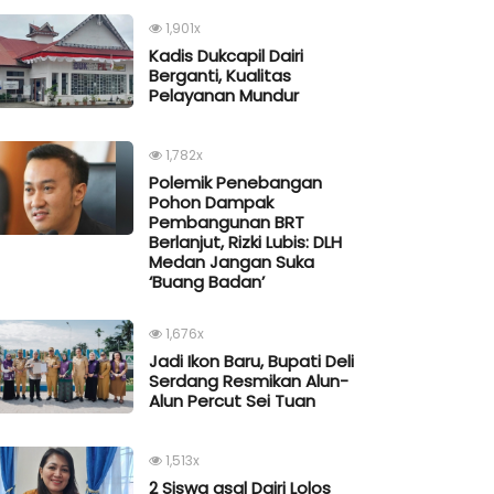
1,901x
Kadis Dukcapil Dairi
Berganti, Kualitas
Pelayanan Mundur
1,782x
Polemik Penebangan
Pohon Dampak
Pembangunan BRT
Berlanjut, Rizki Lubis: DLH
Medan Jangan Suka
‘Buang Badan’
1,676x
Jadi Ikon Baru, Bupati Deli
Serdang Resmikan Alun-
Alun Percut Sei Tuan
1,513x
2 Siswa asal Dairi Lolos