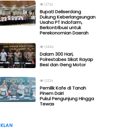
1,172x
Bupati Deliserdang
Dukung Keberlangsungan
Usaha PT Indofarm,
Berkontribusi untuk
Perekonomian Daerah
1,144x
Dalam 300 Hari,
Polrestabes Sikat Rayap
Besi dan Geng Motor
1,122x
Pemilik Kafe di Tanah
Pinem Dairi
Pukul Pengunjung Hingga
Tewas
IKLAN