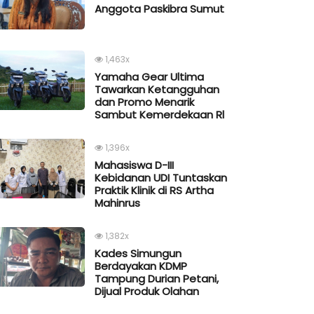
Anggota Paskibra Sumut
1,463x
Yamaha Gear Ultima
Tawarkan Ketangguhan
dan Promo Menarik
Sambut Kemerdekaan Rl
1,396x
Mahasiswa D-III
Kebidanan UDI Tuntaskan
Praktik Klinik di RS Artha
Mahinrus
1,382x
Kades Simungun
Berdayakan KDMP
Tampung Durian Petani,
Dijual Produk Olahan