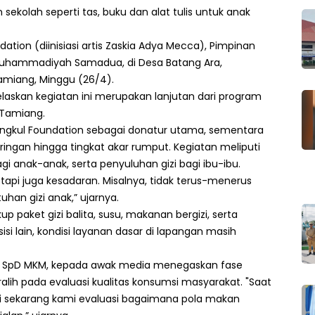
 sekolah seperti tas, buku dan alat tulis untuk anak
dation (diinisiasi artis Zaskia Adya Mecca), Pimpinan
P Muhammadiyah Samadua, di Desa Batang Ara,
miang, Minggu (26/4).
njelaskan kegiatan ini merupakan lanjutan dari program
 Tamiang.
ngkul Foundation sebagai donatur utama, sementara
jaringan hingga tingkat akar rumput. Kegiatan meliputi
gi anak-anak, serta penyuluhan gizi bagi ibu-ibu.
 tapi juga kesadaran. Misalnya, tidak terus-menerus
n gizi anak,” ujarnya.
 paket gizi balita, susu, makanan bergizi, serta
isi lain, kondisi layanan dasar di lapangan masih
ahmi SpD MKM, kepada awak media menegaskan fase
ralih pada evaluasi kualitas konsumsi masyarakat. "Saat
 sekarang kami evaluasi bagaimana pola makan