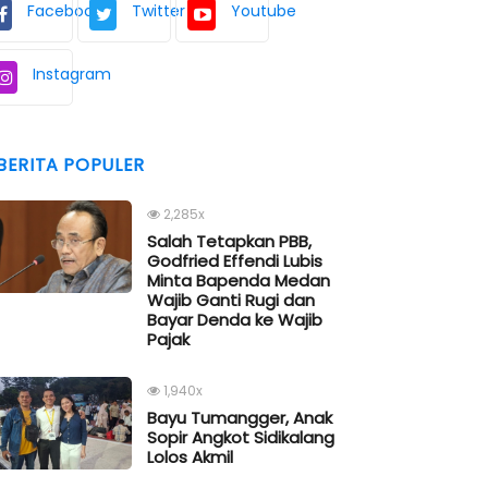
Facebook
Twitter
Youtube
Instagram
BERITA POPULER
2,285x
Salah Tetapkan PBB,
Godfried Effendi Lubis
Minta Bapenda Medan
Wajib Ganti Rugi dan
Bayar Denda ke Wajib
Pajak
1,940x
Bayu Tumangger, Anak
Sopir Angkot Sidikalang
Lolos Akmil