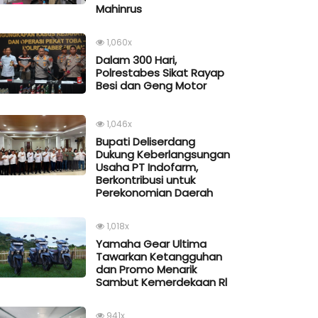
Mahinrus
1,060x
Dalam 300 Hari,
Polrestabes Sikat Rayap
Besi dan Geng Motor
1,046x
Bupati Deliserdang
Dukung Keberlangsungan
Usaha PT Indofarm,
Berkontribusi untuk
Perekonomian Daerah
1,018x
Yamaha Gear Ultima
Tawarkan Ketangguhan
dan Promo Menarik
Sambut Kemerdekaan Rl
941x