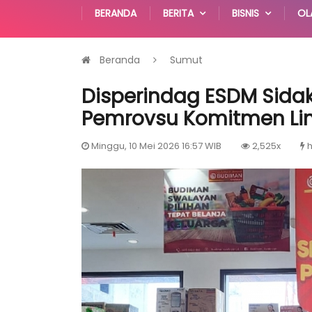
BERANDA
BERITA
BISNIS
OL
Beranda
Sumut
Disperindag ESDM Sidak
Pemrovsu Komitmen L
Minggu, 10 Mei 2026 16:57 WIB
2,525x
h