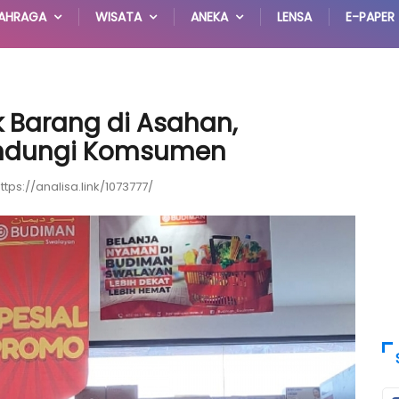
AHRAGA
WISATA
ANEKA
LENSA
E-PAPER
 Barang di Asahan,
indungi Komsumen
ttps://analisa.link/1073777/