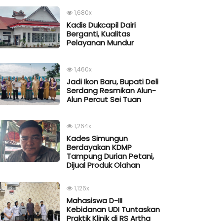
1,680x
Kadis Dukcapil Dairi
Berganti, Kualitas
Pelayanan Mundur
1,460x
Jadi Ikon Baru, Bupati Deli
Serdang Resmikan Alun-
Alun Percut Sei Tuan
1,264x
Kades Simungun
Berdayakan KDMP
Tampung Durian Petani,
Dijual Produk Olahan
1,126x
Mahasiswa D-III
Kebidanan UDI Tuntaskan
Praktik Klinik di RS Artha