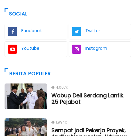
SOCIAL
Facebook
Twitter
Youtube
Instagram
BERITA POPULER
4,067x
Wabup Deli Serdang Lantik
25 Pejabat
1,994x
Sempat jadi Pekerja Proyek,