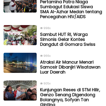
Pertamina Patra Niaga
Sumbagut Edukasi Siswa
SMA Al-Azhar Medan tentang
Pencegahan HIV/AIDS
998x
Sambut HUT RI, Warga
Simonis Gelar Kontes
Dangdut di Gomara Swiss
966x
Atraksi Air Mancur Menari
Samosir Dibanjiri Wisatawan
Luar Daerah
905x
Kunjungan Reses di STM Hilir,
Genzo Senang Digendong
Bolangnya, Sofyan Tan
Ginting