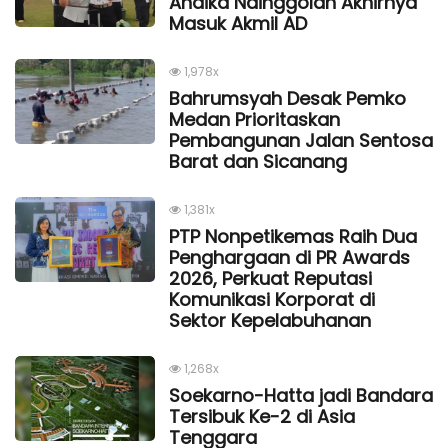
Andika Nainggolan Akhirnya
Masuk Akmil AD
1,978x
Bahrumsyah Desak Pemko
Medan Prioritaskan
Pembangunan Jalan Sentosa
Barat dan Sicanang
1,381x
PTP Nonpetikemas Raih Dua
Penghargaan di PR Awards
2026, Perkuat Reputasi
Komunikasi Korporat di
Sektor Kepelabuhanan
1,268x
Soekarno-Hatta jadi Bandara
Tersibuk Ke-2 di Asia
Tenggara