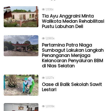
1,106x
Tia Ayu Anggraini Minta
Walikota Medan Rehabilitasi
Pustu Labuhan Deli
1,080x
Pertamina Patra Niaga
Sumbagut Lakukan Langkah
Penanganan Menjaga
Kelancaran Penyaluran BBM
di Nias Selatan
1,027x
Oase di Balik Sekolah Sawit
Lestari
1,009x