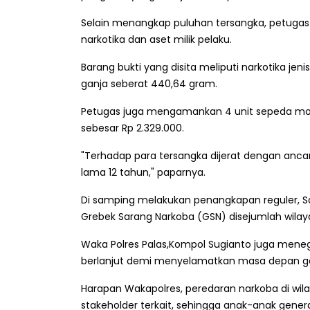
Selain menangkap puluhan tersangka, petugas d
narkotika dan aset milik pelaku.
Barang bukti yang disita meliputi narkotika jen
ganja seberat 440,64 gram.
Petugas juga mengamankan 4 unit sepeda motor
sebesar Rp 2.329.000.
"Terhadap para tersangka dijerat dengan anca
lama 12 tahun," paparnya.
Di samping melakukan penangkapan reguler, Sa
Grebek Sarang Narkoba (GSN) disejumlah wila
Waka Polres Palas,Kompol Sugianto juga mene
berlanjut demi menyelamatkan masa depan gen
Harapan Wakapolres, peredaran narkoba di wila
stakeholder terkait, sehingga anak-anak gener