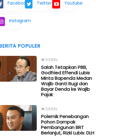
Facebook
Twitter
Youtube
Instagram
BERITA POPULER
5,588x
Salah Tetapkan PBB,
Godfried Effendi Lubis
Minta Bapenda Medan
Wajib Ganti Rugi dan
Bayar Denda ke Wajib
Pajak
3,649x
Polemik Penebangan
Pohon Dampak
Pembangunan BRT
Berlanjut, Rizki Lubis: DLH