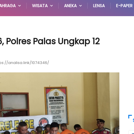
AHRAGA
WISATA
ANEKA
LENSA
E-PAPER
, Polres Palas Ungkap 12
ps://analisa.link/1074346/