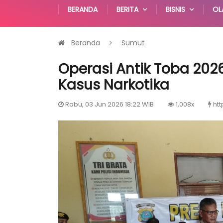
BERANDA
BERITA
BISNIS
OL
Beranda
Sumut
Operasi Antik Toba 2026
Kasus Narkotika
Rabu, 03 Jun 2026 18:22 WIB
1,008x
htt