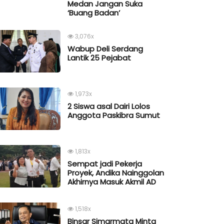
Medan Jangan Suka
‘Buang Badan’
3,076x
Wabup Deli Serdang
Lantik 25 Pejabat
1,973x
2 Siswa asal Dairi Lolos
Anggota Paskibra Sumut
1,813x
Sempat jadi Pekerja
Proyek, Andika Nainggolan
Akhirnya Masuk Akmil AD
1,518x
Binsar Simarmata Minta