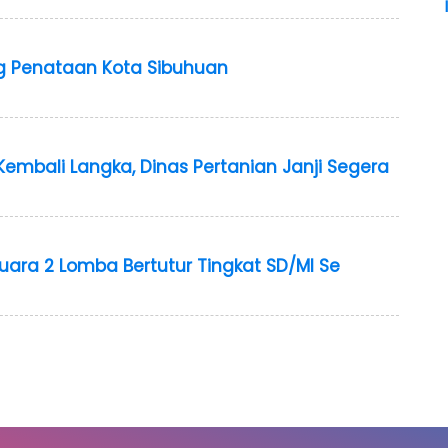
 Penataan Kota Sibuhuan
 Kembali Langka, Dinas Pertanian Janji Segera
Juara 2 Lomba Bertutur Tingkat SD/MI Se