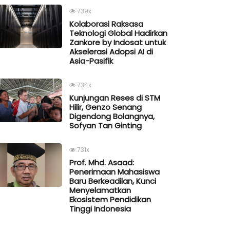
739x
Kolaborasi Raksasa
Teknologi Global Hadirkan
Zankore by Indosat untuk
Akselerasi Adopsi AI di
Asia-Pasifik
734x
Kunjungan Reses di STM
Hilir, Genzo Senang
Digendong Bolangnya,
Sofyan Tan Ginting
731x
Prof. Mhd. Asaad:
Penerimaan Mahasiswa
Baru Berkeadilan, Kunci
Menyelamatkan
Ekosistem Pendidikan
Tinggi Indonesia