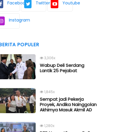
Facebook
Twitter
Youtube
Instagram
BERITA POPULER
3,306x
Wabup Deli Serdang
Lantik 25 Pejabat
1,845x
Sempat jadi Pekerja
Proyek, Andika Nainggolan
Akhirnya Masuk Akmil AD
1,280x