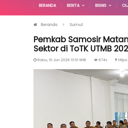
BERANDA
BERITA
BISNIS
OL
Beranda
Sumut
Pemkab Samosir Matan
Sektor di ToTK UTMB 20
Rabu, 10 Jun 2026 13:51 WIB
674x
https