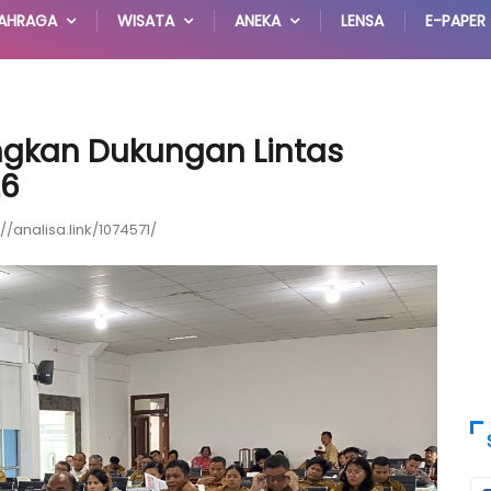
AHRAGA
WISATA
ANEKA
LENSA
E-PAPER
gkan Dukungan Lintas
26
://analisa.link/1074571/