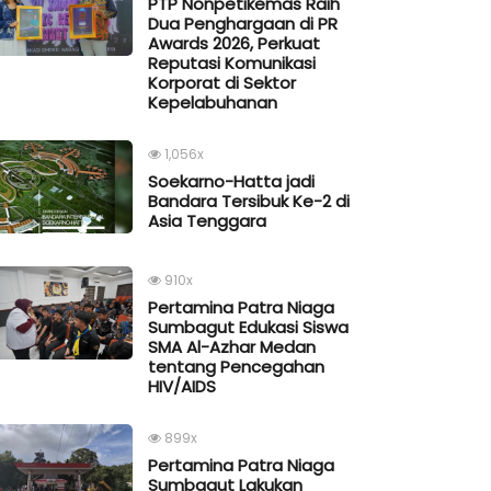
PTP Nonpetikemas Raih
Dua Penghargaan di PR
Awards 2026, Perkuat
Reputasi Komunikasi
Korporat di Sektor
Kepelabuhanan
1,056x
Soekarno-Hatta jadi
Bandara Tersibuk Ke-2 di
Asia Tenggara
910x
Pertamina Patra Niaga
Sumbagut Edukasi Siswa
SMA Al-Azhar Medan
tentang Pencegahan
HIV/AIDS
899x
Pertamina Patra Niaga
Sumbagut Lakukan