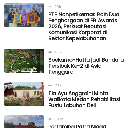
1,401x
PTP Nonpetikemas Raih Dua
Penghargaan di PR Awards
2026, Perkuat Reputasi
Komunikasi Korporat di
Sektor Kepelabuhanan
1,301x
Soekarno-Hatta jadi Bandara
Tersibuk Ke-2 di Asia
Tenggara
1,153x
Tia Ayu Anggraini Minta
Walikota Medan Rehabilitasi
Pustu Labuhan Deli
1,099x
Pertamina Patra Niaga