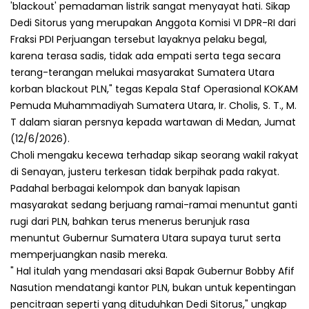
'blackout' pemadaman listrik sangat menyayat hati. Sikap
Dedi Sitorus yang merupakan Anggota Komisi VI DPR-RI dari
Fraksi PDI Perjuangan tersebut layaknya pelaku begal,
karena terasa sadis, tidak ada empati serta tega secara
terang-terangan melukai masyarakat Sumatera Utara
korban blackout PLN," tegas Kepala Staf Operasional KOKAM
Pemuda Muhammadiyah Sumatera Utara, Ir. Cholis, S. T., M.
T dalam siaran persnya kepada wartawan di Medan, Jumat
(12/6/2026).
Choli mengaku kecewa terhadap sikap seorang wakil rakyat
di Senayan, justeru terkesan tidak berpihak pada rakyat.
Padahal berbagai kelompok dan banyak lapisan
masyarakat sedang berjuang ramai-ramai menuntut ganti
rugi dari PLN, bahkan terus menerus berunjuk rasa
menuntut Gubernur Sumatera Utara supaya turut serta
memperjuangkan nasib mereka.
" Hal itulah yang mendasari aksi Bapak Gubernur Bobby Afif
Nasution mendatangi kantor PLN, bukan untuk kepentingan
pencitraan seperti yang dituduhkan Dedi Sitorus," ungkap