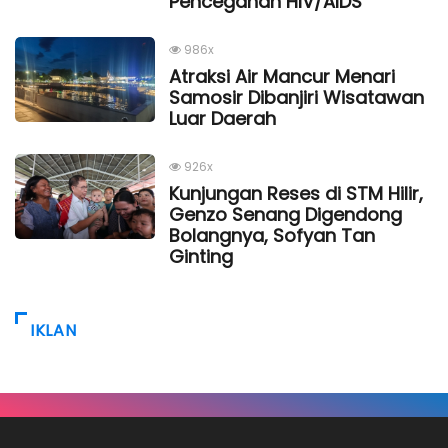
Pencegahan HIV/AIDS
986x
Atraksi Air Mancur Menari
Samosir Dibanjiri Wisatawan
Luar Daerah
926x
Kunjungan Reses di STM Hilir,
Genzo Senang Digendong
Bolangnya, Sofyan Tan
Ginting
IKLAN