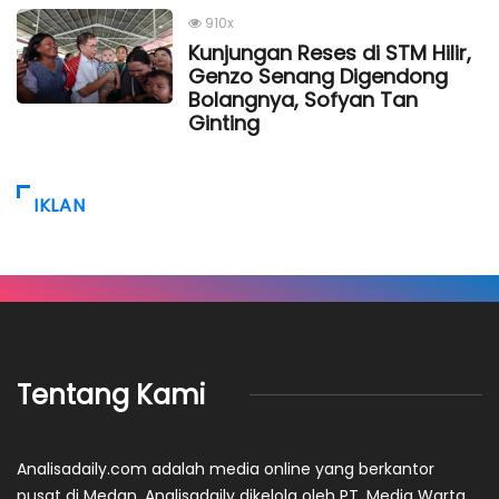
910x
Kunjungan Reses di STM Hilir,
Genzo Senang Digendong
Bolangnya, Sofyan Tan
Ginting
IKLAN
Tentang Kami
Analisadaily.com adalah media online yang berkantor
pusat di Medan. Analisadaily dikelola oleh PT. Media Warta