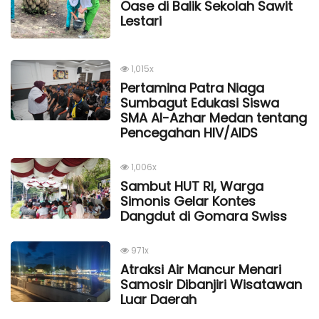
Oase di Balik Sekolah Sawit
Lestari
1,015x
Pertamina Patra Niaga
Sumbagut Edukasi Siswa
SMA Al-Azhar Medan tentang
Pencegahan HIV/AIDS
1,006x
Sambut HUT RI, Warga
Simonis Gelar Kontes
Dangdut di Gomara Swiss
971x
Atraksi Air Mancur Menari
Samosir Dibanjiri Wisatawan
Luar Daerah