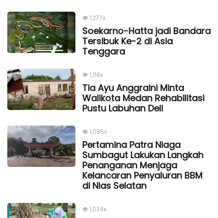
1,277x
Soekarno-Hatta jadi Bandara
Tersibuk Ke-2 di Asia
Tenggara
1,118x
Tia Ayu Anggraini Minta
Walikota Medan Rehabilitasi
Pustu Labuhan Deli
1,085x
Pertamina Patra Niaga
Sumbagut Lakukan Langkah
Penanganan Menjaga
Kelancaran Penyaluran BBM
di Nias Selatan
1,034x