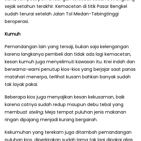
sejak setahun terakhir. Kemacetan di titik Pasar Bengkel
sudah terurai setelah Jalan Tol Medan-Tebingtinggi
beroperasi.
Kumuh
Pemandangan lain yang tersaji, bukan saja kelengangan
karena langka­nya pembeli dan tidak ada lagi kemace­tan,
kesan kumuh juga menyelimuti kawasan itu. Krei indah dan
berwarna-warni penutup kios-kios yang berjajar saat panas
matahari menerpa, terlihat kusam bahkan banyak sudah
tak layak pakai.
Beberapa kios juga menyajikan kesan kekusaman, baik
karena catnya sudah redup maupun debu tebal yang
membuat
steling.
Meja tempat puluhan jenis makanan
ringan dipajang menjadi kurang bergairah.
Kekumuhan yang terekam juga ditambah pemandangan
puluhan kios, diperkirakan sudah lama tak lagi dipakai alias