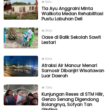
891x
Tia Ayu Anggraini Minta
Walikota Medan Rehabilitasi
Pustu Labuhan Deli
863x
Oase di Balik Sekolah Sawit
Lestari
834x
Atraksi Air Mancur Menari
Samosir Dibanjiri Wisatawan
Luar Daerah
796x
Kunjungan Reses di STM Hilir,
Genzo Senang Digendong
Bolangnya, Sofyan Tan
Ginting