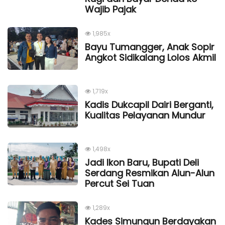
Wajib Pajak
1,985x
Bayu Tumangger, Anak Sopir
Angkot Sidikalang Lolos Akmil
1,719x
Kadis Dukcapil Dairi Berganti,
Kualitas Pelayanan Mundur
1,498x
Jadi Ikon Baru, Bupati Deli
Serdang Resmikan Alun-Alun
Percut Sei Tuan
1,289x
Kades Simungun Berdayakan