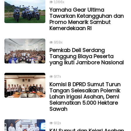
1,066x
Yamaha Gear Ultima
Tawarkan Ketangguhan dan
Promo Menarik Sambut
Kemerdekaan Rl
959x
Pemkab Deli Serdang
Tanggung Biaya Peserta
yang Ikuti Jambore Nasional
917x
Komisi B DPRD Sumut Turun
Tangan Selesaikan Polemik
Lahan Irigasi Asahan, Demi
Selamatkan 5.000 Hektare
Sawah
912x
KAI Sumut dan Kejari Asahan