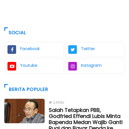
SOCIAL
Facebook
Twitter
Youtube
Instagram
BERITA POPULER
2,458x
Salah Tetapkan PBB,
Godfried Effendi Lubis Minta
Bapenda Medan Wajib Ganti
Rugi dan Bayar Denda ke