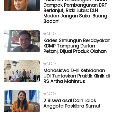
Dampak Pembangunan BRT
Berlanjut, Rizki Lubis: DLH
Medan Jangan Suka ‘Buang
Badan’
1,346x
Kades Simungun Berdayakan
KDMP Tampung Durian
Petani, Dijual Produk Olahan
1,304x
Mahasiswa D-III Kebidanan
UDI Tuntaskan Praktik Klinik di
RS Artha Mahinrus
1,299x
2 Siswa asal Dairi Lolos
Anggota Paskibra Sumut