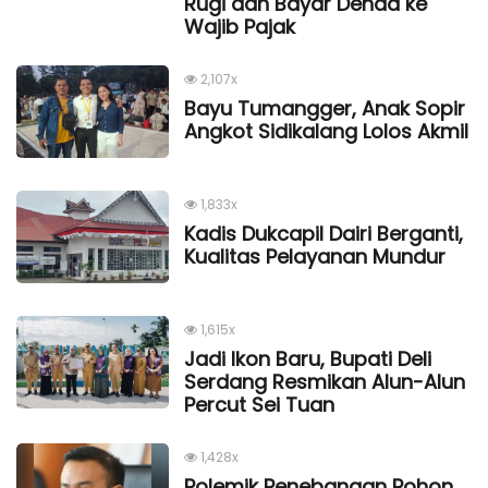
Rugi dan Bayar Denda ke
Wajib Pajak
2,107x
Bayu Tumangger, Anak Sopir
Angkot Sidikalang Lolos Akmil
1,833x
Kadis Dukcapil Dairi Berganti,
Kualitas Pelayanan Mundur
1,615x
Jadi Ikon Baru, Bupati Deli
Serdang Resmikan Alun-Alun
Percut Sei Tuan
1,428x
Polemik Penebangan Pohon