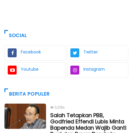
SOCIAL
Facebook
Twitter
Youtube
Instagram
BERITA POPULER
3,218x
Salah Tetapkan PBB,
Godfried Effendi Lubis Minta
Bapenda Medan Wajib Ganti