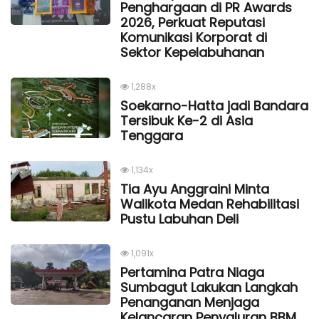
Penghargaan di PR Awards
2026, Perkuat Reputasi
Komunikasi Korporat di
Sektor Kepelabuhanan
1,288x
Soekarno-Hatta jadi Bandara
Tersibuk Ke-2 di Asia
Tenggara
1,134x
Tia Ayu Anggraini Minta
Walikota Medan Rehabilitasi
Pustu Labuhan Deli
1,091x
Pertamina Patra Niaga
Sumbagut Lakukan Langkah
Penanganan Menjaga
Kelancaran Penyaluran BBM