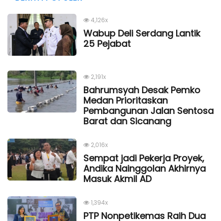
4,126x
Wabup Deli Serdang Lantik
25 Pejabat
2,191x
Bahrumsyah Desak Pemko
Medan Prioritaskan
Pembangunan Jalan Sentosa
Barat dan Sicanang
2,016x
Sempat jadi Pekerja Proyek,
Andika Nainggolan Akhirnya
Masuk Akmil AD
1,394x
PTP Nonpetikemas Raih Dua