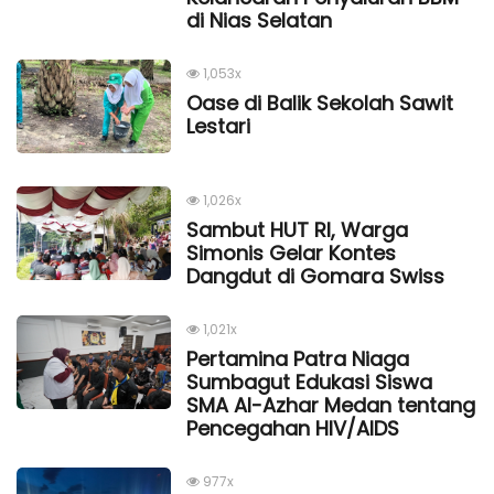
di Nias Selatan
1,053x
Oase di Balik Sekolah Sawit
Lestari
1,026x
Sambut HUT RI, Warga
Simonis Gelar Kontes
Dangdut di Gomara Swiss
1,021x
Pertamina Patra Niaga
Sumbagut Edukasi Siswa
SMA Al-Azhar Medan tentang
Pencegahan HIV/AIDS
977x