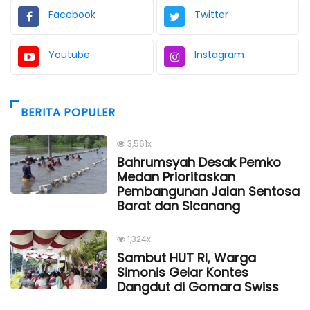
Facebook
Twitter
Youtube
Instagram
BERITA POPULER
3,561x
Bahrumsyah Desak Pemko
Medan Prioritaskan
Pembangunan Jalan Sentosa
Barat dan Sicanang
1,324x
Sambut HUT RI, Warga
Simonis Gelar Kontes
Dangdut di Gomara Swiss