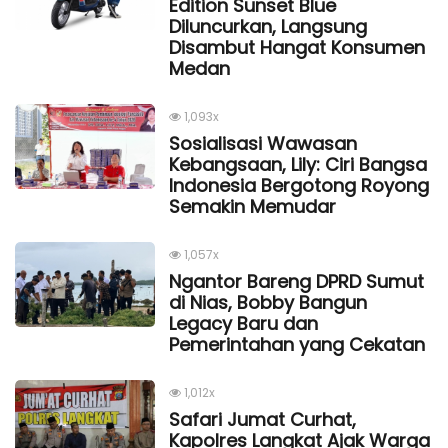
Edition Sunset Blue
Diluncurkan, Langsung
Disambut Hangat Konsumen
Medan
1,093x
Sosialisasi Wawasan
Kebangsaan, Lily: Ciri Bangsa
Indonesia Bergotong Royong
Semakin Memudar
1,057x
Ngantor Bareng DPRD Sumut
di Nias, Bobby Bangun
Legacy Baru dan
Pemerintahan yang Cekatan
1,012x
Safari Jumat Curhat,
Kapolres Langkat Ajak Warga