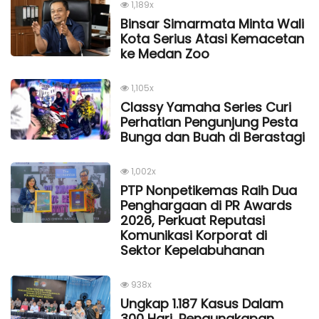
1,189x
Binsar Simarmata Minta Wali
Kota Serius Atasi Kemacetan
ke Medan Zoo
1,105x
Classy Yamaha Series Curi
Perhatian Pengunjung Pesta
Bunga dan Buah di Berastagi
1,002x
PTP Nonpetikemas Raih Dua
Penghargaan di PR Awards
2026, Perkuat Reputasi
Komunikasi Korporat di
Sektor Kepelabuhanan
938x
Ungkap 1.187 Kasus Dalam
300 Hari, Pengungkapan