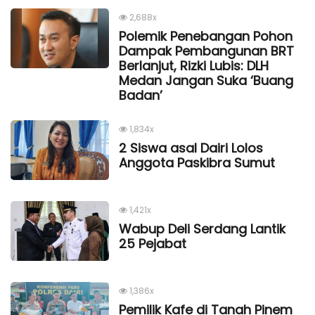
2,688x
Polemik Penebangan Pohon
Dampak Pembangunan BRT
Berlanjut, Rizki Lubis: DLH
Medan Jangan Suka ‘Buang
Badan’
1,834x
2 Siswa asal Dairi Lolos
Anggota Paskibra Sumut
1,421x
Wabup Deli Serdang Lantik
25 Pejabat
1,386x
Pemilik Kafe di Tanah Pinem