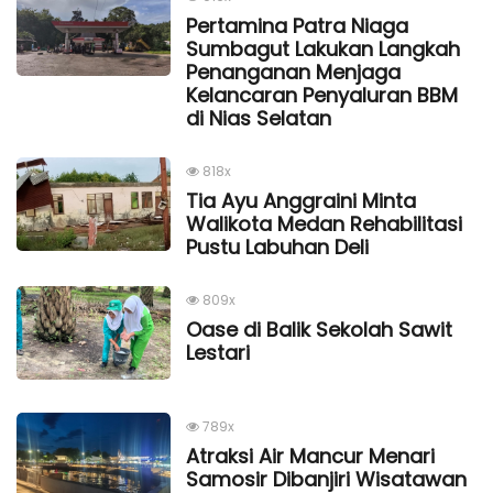
Pertamina Patra Niaga
Sumbagut Lakukan Langkah
Penanganan Menjaga
Kelancaran Penyaluran BBM
di Nias Selatan
818x
Tia Ayu Anggraini Minta
Walikota Medan Rehabilitasi
Pustu Labuhan Deli
809x
Oase di Balik Sekolah Sawit
Lestari
789x
Atraksi Air Mancur Menari
Samosir Dibanjiri Wisatawan