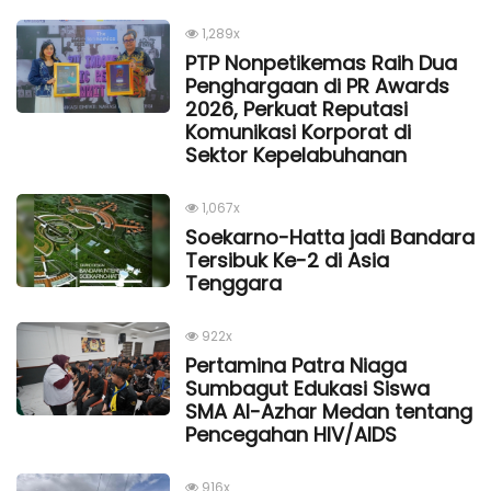
1,289x
PTP Nonpetikemas Raih Dua
Penghargaan di PR Awards
2026, Perkuat Reputasi
Komunikasi Korporat di
Sektor Kepelabuhanan
1,067x
Soekarno-Hatta jadi Bandara
Tersibuk Ke-2 di Asia
Tenggara
922x
Pertamina Patra Niaga
Sumbagut Edukasi Siswa
SMA Al-Azhar Medan tentang
Pencegahan HIV/AIDS
916x