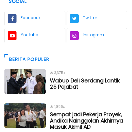
SOCIAL
Facebook
Twitter
Youtube
Instagram
BERITA POPULER
3,375x
Wabup Deli Serdang Lantik
25 Pejabat
1,856x
Sempat jadi Pekerja Proyek,
Andika Nainggolan Akhirnya
Masuk Akmil AD