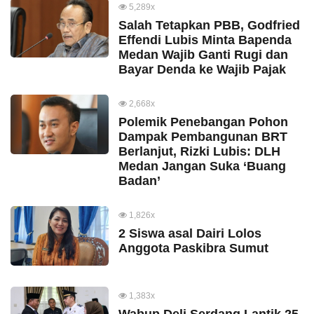
5,289x
Salah Tetapkan PBB, Godfried
Effendi Lubis Minta Bapenda
Medan Wajib Ganti Rugi dan
Bayar Denda ke Wajib Pajak
2,668x
Polemik Penebangan Pohon
Dampak Pembangunan BRT
Berlanjut, Rizki Lubis: DLH
Medan Jangan Suka ‘Buang
Badan’
1,826x
2 Siswa asal Dairi Lolos
Anggota Paskibra Sumut
1,383x
Wabup Deli Serdang Lantik 25