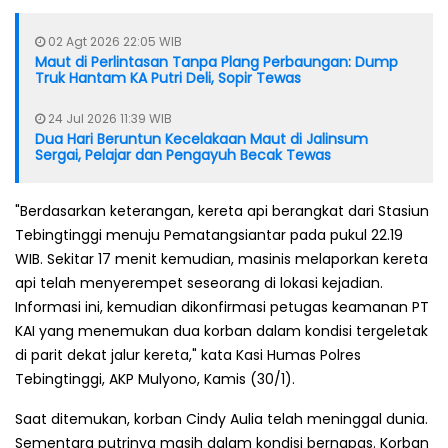
02 Agt 2026 22:05 WIB
Maut di Perlintasan Tanpa Plang Perbaungan: Dump
Truk Hantam KA Putri Deli, Sopir Tewas
24 Jul 2026 11:39 WIB
Dua Hari Beruntun Kecelakaan Maut di Jalinsum
Sergai, Pelajar dan Pengayuh Becak Tewas
"Berdasarkan keterangan, kereta api berangkat dari Stasiun
Tebingtinggi menuju Pematangsiantar pada pukul 22.19
WIB. Sekitar 17 menit kemudian, masinis melaporkan kereta
api telah menyerempet seseorang di lokasi kejadian.
Informasi ini, kemudian dikonfirmasi petugas keamanan PT
KAI yang menemukan dua korban dalam kondisi tergeletak
di parit dekat jalur kereta," kata Kasi Humas Polres
Tebingtinggi, AKP Mulyono, Kamis (30/1).
Saat ditemukan, korban Cindy Aulia telah meninggal dunia.
Sementara putrinya masih dalam kondisi bernapas. Korban