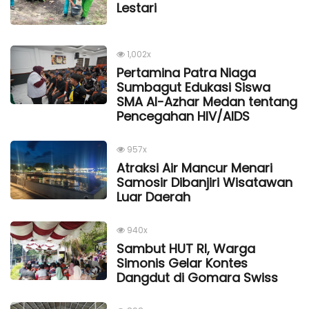
Lestari
1,002x
Pertamina Patra Niaga
Sumbagut Edukasi Siswa
SMA Al-Azhar Medan tentang
Pencegahan HIV/AIDS
957x
Atraksi Air Mancur Menari
Samosir Dibanjiri Wisatawan
Luar Daerah
940x
Sambut HUT RI, Warga
Simonis Gelar Kontes
Dangdut di Gomara Swiss