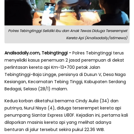
Polres Tebingtinggi Selidiki Ibu dan Anak Tewas Diduga Terserempet
Kereta Api (Analisadaily/Istimewa)
Analisadaily.com, Tebingtinggi -
Polres Tebingtinggi terus
menyelidki kasus penemuan 2 jasad perempuan di dekat
perlintasan kereta api Km-13+700 petak Jalan
Tebingtinggi-Baja Lingge, persisnya di Dusun V, Desa Naga
Kesiangan, Kecamatan Tebing Tinggi, Kabupaten Serdang
Bedagai, Selasa (28/1) malam.
Kedua korban diketahui bernama Cindy Aulia (34) dan
putrinya, Nurul Nisya (4), diduga terserempet kereta api
penumpang Siantar Express U80F. Kejadian ini, pertama kali
dilaporkan masinis kereta api yang melihat adanya
benturan di jalur tersebut sekira pukul 22.36 WIB.