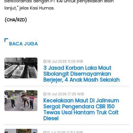
berkoordinasi dengan PT KAI untuk penyelidikan lebih
lanjut," jelas Kasi Humas.
(CHA/RZD)
BACA JUGA
18 Jul 2026 11:29 WIB
3 Jasad Korban Laka Maut
Sibolangit Disemayamkan
Berjejer, 4 Anak Masih Sekolah
16 Jul 2026 17:25 WIB
Kecelakaan Maut Di Jalinsum
Sergai: Pengendara CBR 150
Tewas Usai Hantam Truk Colt
Diesel
11 Jul 2026 17:52 WIB