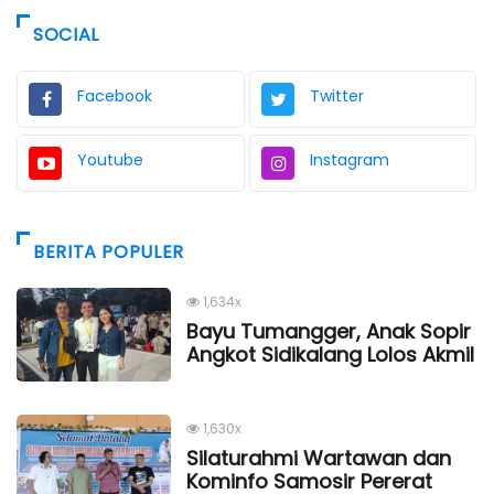
SOCIAL
Facebook
Twitter
Youtube
Instagram
BERITA POPULER
1,634x
Bayu Tumangger, Anak Sopir
Angkot Sidikalang Lolos Akmil
1,630x
Silaturahmi Wartawan dan
Kominfo Samosir Pererat