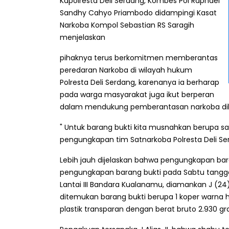
Kapolresta Deli Serdang, Kombes Pol Raphael
Sandhy Cahyo Priambodo didampingi Kasat
Narkoba Kompol Sebastian RS Saragih
menjelaskan
pihaknya terus berkomitmen memberantas
peredaran Narkoba di wilayah hukum
Polresta Deli Serdang, karenanya ia berharap
pada warga masyarakat juga ikut berperan
dalam mendukung pemberantasan narkoba dil
" Untuk barang bukti kita musnahkan berupa sa
pengungkapan tim Satnarkoba Polresta Deli Se
Lebih jauh dijelaskan bahwa pengungkapan bar
pengungkapan barang bukti pada Sabtu tanggal
Lantai III Bandara Kualanamu, diamankan J (
ditemukan barang bukti berupa 1 koper warna h
plastik transparan dengan berat bruto 2.930 g