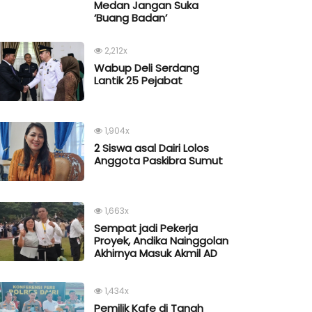
Medan Jangan Suka
‘Buang Badan’
2,212x
Wabup Deli Serdang
Lantik 25 Pejabat
1,904x
2 Siswa asal Dairi Lolos
Anggota Paskibra Sumut
1,663x
Sempat jadi Pekerja
Proyek, Andika Nainggolan
Akhirnya Masuk Akmil AD
1,434x
Pemilik Kafe di Tanah