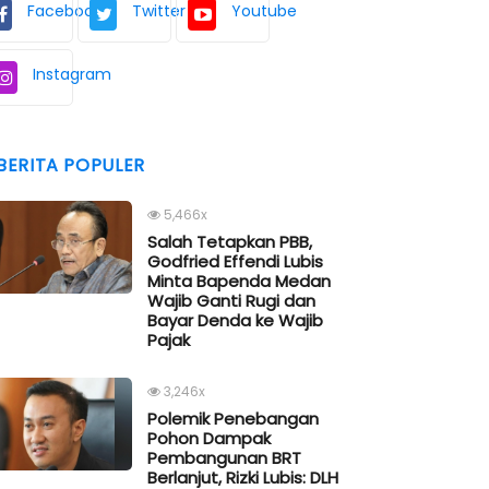
Facebook
Twitter
Youtube
Instagram
BERITA POPULER
5,466x
Salah Tetapkan PBB,
Godfried Effendi Lubis
Minta Bapenda Medan
Wajib Ganti Rugi dan
Bayar Denda ke Wajib
Pajak
3,246x
Polemik Penebangan
Pohon Dampak
Pembangunan BRT
Berlanjut, Rizki Lubis: DLH