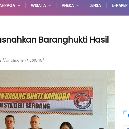
AHRAGA
WISATA
ANEKA
LENSA
E-PAPER
usnahkan Baranghukti Hasil
s://analisa.link/1061545/