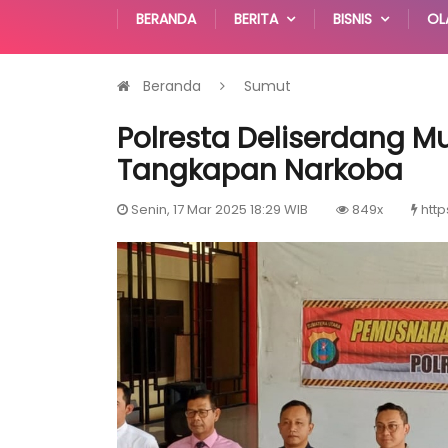
BERANDA
BERITA
BISNIS
OL
Beranda
Sumut
Polresta Deliserdang M
Tangkapan Narkoba
Senin, 17 Mar 2025 18:29 WIB
849x
http