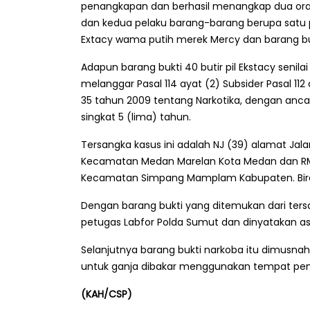
penangkapan dan berhasil menangkap dua or
dan kedua pelaku barang-barang berupa satu plas
Extacy wama putih merek Mercy dan barang buk
Adapun barang bukti 40 butir pil Ekstacy senila
melanggar Pasal 114 ayat (2) Subsider Pasal 112
35 tahun 2009 tentang Narkotika, dengan anc
singkat 5 (lima) tahun.
Tersangka kasus ini adalah NJ (39) alamat Jala
Kecamatan Medan Marelan Kota Medan dan RM
Kecamatan Simpang Mamplam Kabupaten. Bire
Dengan barang bukti yang ditemukan dari tersa
petugas Labfor Polda Sumut dan dinyatakan asl
Selanjutnya barang bukti narkoba itu dimusna
untuk ganja dibakar menggunakan tempat pe
(KAH/CSP)