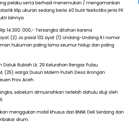
ang pelaku serta berhasil menemukan / mengamankan
tik klip ukuran sedang berisi 40 butir Narkotika jenis Pil
ti lainnya.
i Rp 14.300. 000,- Tersangka ditahan karena
 ayat (2) Jo pasal 132 ayat (1) Undang-Undang R.I nomor
aman hukuman paling lama seumur hidup dan paling
n Datuk Rubiah Lk. 29 Kelurahan Rengas Pulau
, (25) warga Dusun Malem Puteh Desa Arongan
uen Prov Aceh.
ngka, sebelum dimusnahkan terlebih dahulu diuji oleh
i.
hkan menggukan mobil khusus dari BNNK Deli Serdang dan
mbakar drum.