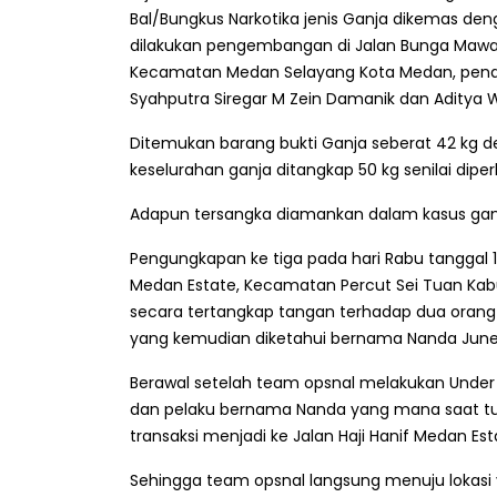
Bal/Bungkus Narkotika jenis Ganja dikemas den
dilakukan pengembangan di Jalan Bunga Mawar
Kecamatan Medan Selayang Kota Medan, pena
Syahputra Siregar M Zein Damanik dan Aditya W
Ditemukan barang bukti Ganja seberat 42 kg 
keselurahan ganja ditangkap 50 kg senilai diperk
Adapun tersangka diamankan dalam kasus ganj
Pengungkapan ke tiga pada hari Rabu tanggal 19 
Medan Estate, Kecamatan Percut Sei Tuan Kab
secara tertangkap tangan terhadap dua orang lak
yang kemudian diketahui bernama Nanda Juner
Berawal setelah team opsnal melakukan Under 
dan pelaku bernama Nanda yang mana saat tu 
transaksi menjadi ke Jalan Haji Hanif Medan Est
Sehingga team opsnal langsung menuju lokasi 