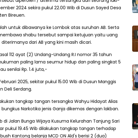
sebut diperoleh / diterima tersangka dari seorang laki-
Desember 2024 sekira pukul 22.00 Wib di Dusun Sayed Desa
en Bireuen.
lah untuk dibawanya ke Lombok atas suruhan AB. Serta
l membawa shabu tersebut sampai ketujuan yaitu uang
diterimanya dari AB yang kini masih dicari.
Pasal 112 ayat (2) Undang-Undang R.I nomor 35 tahun
hukuman paling lama seumur hidup dan paling singkat 5
 senilai Rp. 1.4 juta,-
Februari 2025, sekitar pukul 15.00 Wib di Dusun Manggis
 Deli Serdang.
lakukan tangkap tangan tersangka Wahyu Hidayat Alias
 bungkus Narkotika jenis Ganja dikemas dengan lakban.
ib di Jalan Bunga Wijaya Kusuma Kelurahan Tanjung Sari
r pukul 19.45 Wib dilakukan tangkap tangan terhadap
ush Kantong belanja MCD ON Ald's berisi 2 (dua)