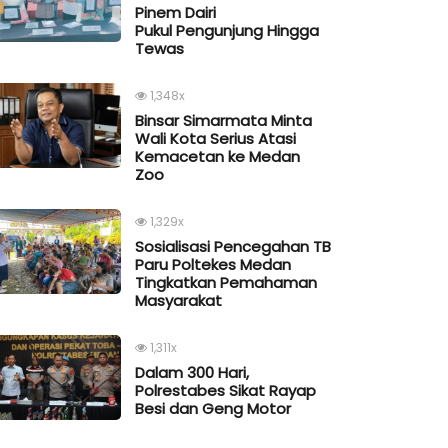
Pinem Dairi
Pukul Pengunjung Hingga
Tewas
1,348x
Binsar Simarmata Minta
Wali Kota Serius Atasi
Kemacetan ke Medan
Zoo
1,329x
Sosialisasi Pencegahan TB
Paru Poltekes Medan
Tingkatkan Pemahaman
Masyarakat
1,311x
Dalam 300 Hari,
Polrestabes Sikat Rayap
Besi dan Geng Motor