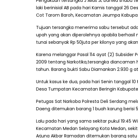
Pengakuan tersangka J Alias JL bahwa shabu ter
laki berinisial AB pada hari Kamis tanggal 26 
Cot Tarom Baroh, Kecamatan Jeumpa Kabupat
Tujuan tersangka menerima sabu tersebut ada
upah yang akan diperolehnya apabila berhasi
tunai sebanyak Rp 50juta per kilonya yang akan 
Karena melanggar Pasal 114 ayat (2) Subsider 
2009 tentang Narkotika,tersangka diancaman 
tahun. Barang bukti Sabu Diamankan 2.930 g atau
Untuk kasus ke dua, pada hari Senin tanggal 10 
Desa Tumpatan Kecamatan Beringin Kabupaten
Petugas Sat Narkoba Polresta Deli Serdang me
Daeng ditemukan barang 1 buah karung berisi 5
Lalu pada hari yang sama sekitar pukul 19:45 W
Kecamatan Medan Selayang Kota Medan, sekita
Arjuna Akbar Ramadan ditemukan barang satu b