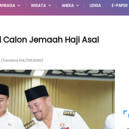
AHRAGA
WISATA
ANEKA
LENSA
E-PAPER
 Calon Jemaah Haji Asal
://analisa.link/1063090/