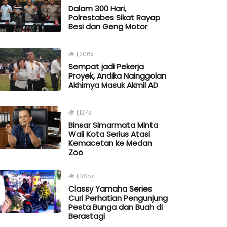
Dalam 300 Hari,
Polrestabes Sikat Rayap
Besi dan Geng Motor
1,206x
Sempat jadi Pekerja
Proyek, Andika Nainggolan
Akhirnya Masuk Akmil AD
1,137x
Binsar Simarmata Minta
Wali Kota Serius Atasi
Kemacetan ke Medan
Zoo
1,065x
Classy Yamaha Series
Curi Perhatian Pengunjung
Pesta Bunga dan Buah di
Berastagi