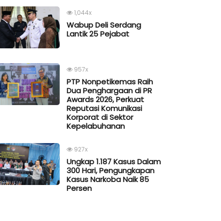
1,044x
Wabup Deli Serdang
Lantik 25 Pejabat
957x
PTP Nonpetikemas Raih
Dua Penghargaan di PR
Awards 2026, Perkuat
Reputasi Komunikasi
Korporat di Sektor
Kepelabuhanan
927x
Ungkap 1.187 Kasus Dalam
300 Hari, Pengungkapan
Kasus Narkoba Naik 85
Persen