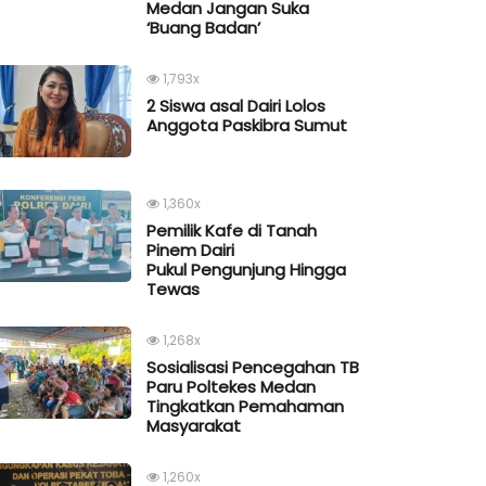
Medan Jangan Suka
‘Buang Badan’
1,793x
2 Siswa asal Dairi Lolos
Anggota Paskibra Sumut
1,360x
Pemilik Kafe di Tanah
Pinem Dairi
Pukul Pengunjung Hingga
Tewas
1,268x
Sosialisasi Pencegahan TB
Paru Poltekes Medan
Tingkatkan Pemahaman
Masyarakat
1,260x