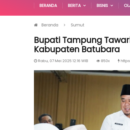
BERANDA
BERITA
BISNIS
OL
Beranda
Sumut
Bupati Tampung Tawari
Kabupaten Batubara
Rabu, 07 Mei 2025 12:16 WIB
850x
https