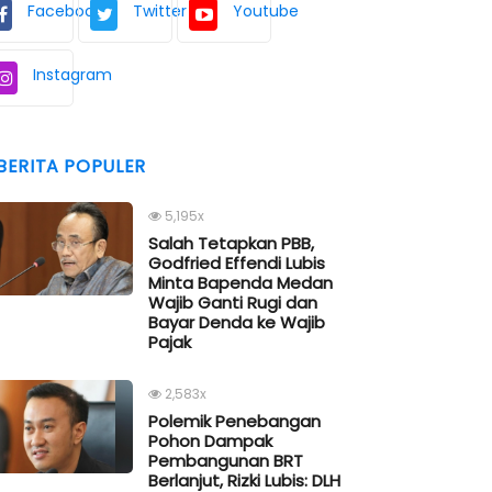
Facebook
Twitter
Youtube
Instagram
BERITA POPULER
5,195x
Salah Tetapkan PBB,
Godfried Effendi Lubis
Minta Bapenda Medan
Wajib Ganti Rugi dan
Bayar Denda ke Wajib
Pajak
2,583x
Polemik Penebangan
Pohon Dampak
Pembangunan BRT
Berlanjut, Rizki Lubis: DLH