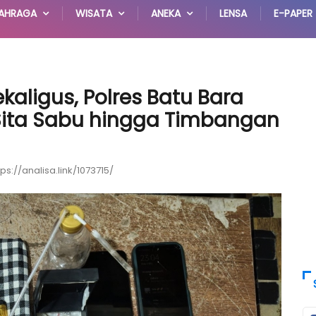
AHRAGA
WISATA
ANEKA
LENSA
E-PAPER
kaligus, Polres Batu Bara
Sita Sabu hingga Timbangan
tps://analisa.link/1073715/