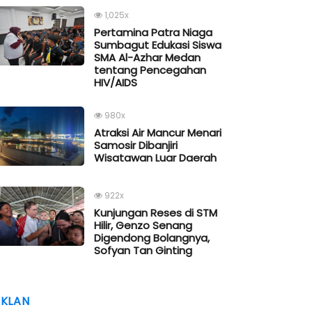
1,025x
Pertamina Patra Niaga
Sumbagut Edukasi Siswa
SMA Al-Azhar Medan
tentang Pencegahan
HIV/AIDS
980x
Atraksi Air Mancur Menari
Samosir Dibanjiri
Wisatawan Luar Daerah
922x
Kunjungan Reses di STM
Hilir, Genzo Senang
Digendong Bolangnya,
Sofyan Tan Ginting
IKLAN