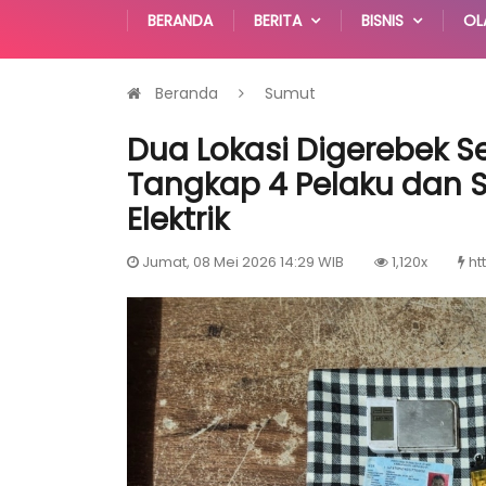
BERANDA
BERITA
BISNIS
OL
Beranda
Sumut
Dua Lokasi Digerebek Se
Tangkap 4 Pelaku dan 
Elektrik
Jumat, 08 Mei 2026 14:29 WIB
1,120x
ht