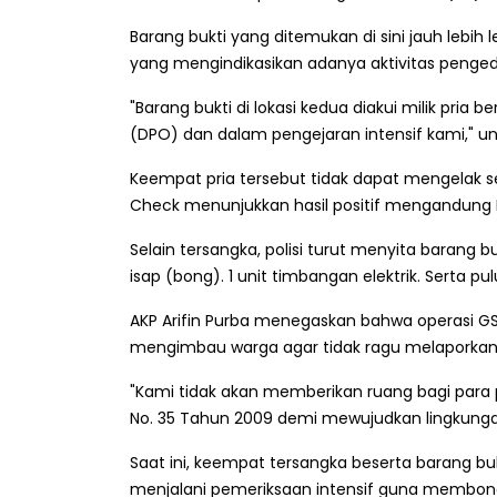
Barang bukti yang ditemukan di sini jauh lebih 
yang mengindikasikan adanya aktivitas penged
"Barang bukti di lokasi kedua diakui milik pria 
(DPO) dan dalam pengejaran intensif kami," un
Keempat pria tersebut tidak dapat mengelak se
Check menunjukkan hasil positif mengandung
Selain tersangka, polisi turut menyita barang bu
isap (bong). 1 unit timbangan elektrik. Serta pu
AKP Arifin Purba menegaskan bahwa operasi GSN 
mengimbau warga agar tidak ragu melaporkan 
"Kami tidak akan memberikan ruang bagi para p
No. 35 Tahun 2009 demi mewujudkan lingkungan
Saat ini, keempat tersangka beserta barang bu
menjalani pemeriksaan intensif guna membongk