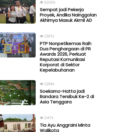
2,020x
Sempat jadi Pekerja
Proyek, Andika Nainggolan
Akhirnya Masuk Akmil AD
1,397x
PTP Nonpetikemas Raih
Dua Penghargaan di PR
Awards 2026, Perkuat
Reputasi Komunikasi
Korporat di Sektor
Kepelabuhanan
1,296x
Soekarno-Hatta jadi
Bandara Tersibuk Ke-2 di
Asia Tenggara
1,147x
Tia Ayu Anggraini Minta
Walikota