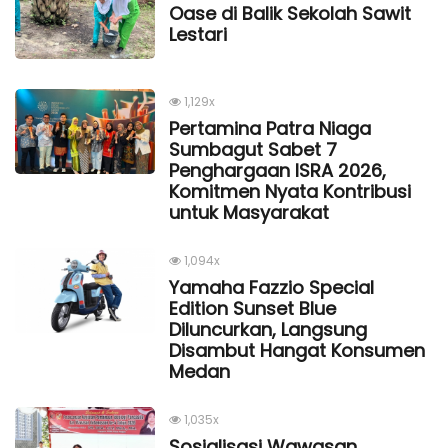
Oase di Balik Sekolah Sawit
Lestari
1,129x
Pertamina Patra Niaga
Sumbagut Sabet 7
Penghargaan ISRA 2026,
Komitmen Nyata Kontribusi
untuk Masyarakat
1,094x
Yamaha Fazzio Special
Edition Sunset Blue
Diluncurkan, Langsung
Disambut Hangat Konsumen
Medan
1,035x
Sosialisasi Wawasan