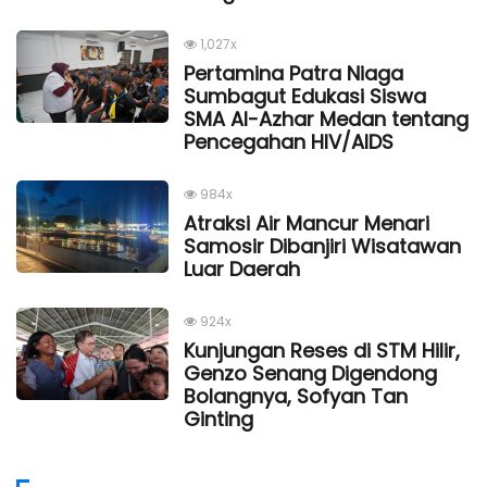
1,027x
Pertamina Patra Niaga
Sumbagut Edukasi Siswa
SMA Al-Azhar Medan tentang
Pencegahan HIV/AIDS
984x
Atraksi Air Mancur Menari
Samosir Dibanjiri Wisatawan
Luar Daerah
924x
Kunjungan Reses di STM Hilir,
Genzo Senang Digendong
Bolangnya, Sofyan Tan
Ginting