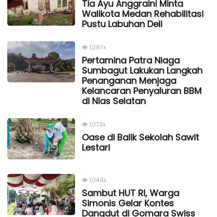
Tia Ayu Anggraini Minta
Walikota Medan Rehabilitasi
Pustu Labuhan Deli
1,097x
Pertamina Patra Niaga
Sumbagut Lakukan Langkah
Penanganan Menjaga
Kelancaran Penyaluran BBM
di Nias Selatan
1,073x
Oase di Balik Sekolah Sawit
Lestari
1,044x
Sambut HUT RI, Warga
Simonis Gelar Kontes
Dangdut di Gomara Swiss