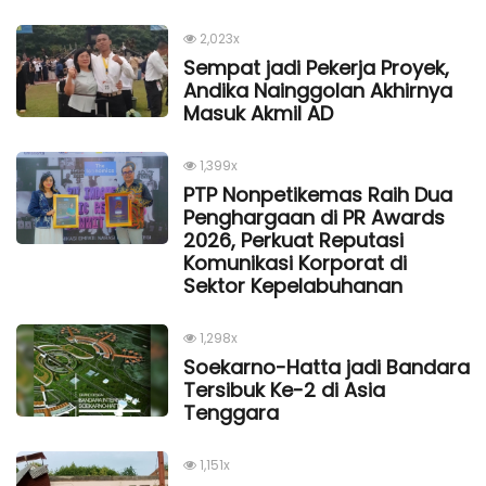
2,023x
Sempat jadi Pekerja Proyek,
Andika Nainggolan Akhirnya
Masuk Akmil AD
1,399x
PTP Nonpetikemas Raih Dua
Penghargaan di PR Awards
2026, Perkuat Reputasi
Komunikasi Korporat di
Sektor Kepelabuhanan
1,298x
Soekarno-Hatta jadi Bandara
Tersibuk Ke-2 di Asia
Tenggara
1,151x