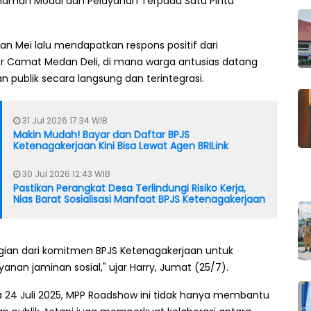
nanaman Modal dan Pelayanan Terpadu Satu Pintu
an Mei lalu mendapatkan respons positif dari
ntor Camat Medan Deli, di mana warga antusias datang
 publik secara langsung dan terintegrasi.
31 Jul 2026 17:34 WIB
Makin Mudah! Bayar dan Daftar BPJS
Ketenagakerjaan Kini Bisa Lewat Agen BRILink
30 Jul 2026 12:43 WIB
Pastikan Perangkat Desa Terlindungi Risiko Kerja,
Nias Barat Sosialisasi Manfaat BPJS Ketenagakerjaan
bagian dari komitmen BPJS Ketenagakerjaan untuk
n jaminan sosial," ujar Harry, Jumat (25/7).
ga 24 Juli 2025, MPP Roadshow ini tidak hanya membantu