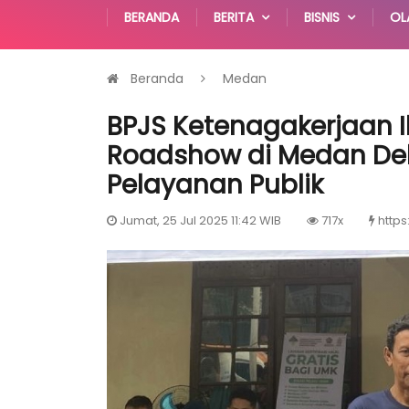
BERANDA
BERITA
BISNIS
OL
Beranda
Medan
BPJS Ketenagakerjaan I
Roadshow di Medan Del
Pelayanan Publik
Jumat, 25 Jul 2025 11:42 WIB
717x
https