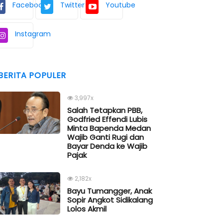
Facebook
Twitter
Youtube
Instagram
BERITA POPULER
3,997x
Salah Tetapkan PBB,
Godfried Effendi Lubis
Minta Bapenda Medan
Wajib Ganti Rugi dan
Bayar Denda ke Wajib
Pajak
2,182x
Bayu Tumangger, Anak
Sopir Angkot Sidikalang
Lolos Akmil