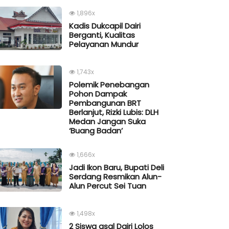
1,896x
Kadis Dukcapil Dairi
Berganti, Kualitas
Pelayanan Mundur
1,743x
Polemik Penebangan
Pohon Dampak
Pembangunan BRT
Berlanjut, Rizki Lubis: DLH
Medan Jangan Suka
‘Buang Badan’
1,666x
Jadi Ikon Baru, Bupati Deli
Serdang Resmikan Alun-
Alun Percut Sei Tuan
1,498x
2 Siswa asal Dairi Lolos