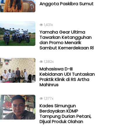
Anggota Paskibra Sumut
1,431x
Yamaha Gear Ultima
Tawarkan Ketangguhan
dan Promo Menarik
Sambut Kemerdekaan Rl
1,382x
Mahasiswa D-III
Kebidanan UDI Tuntaskan
Praktik Klinik di RS Artha
Mahinrus
1,377x
Kades Simungun
Berdayakan KDMP
Tampung Durian Petani,
Dijual Produk Olahan