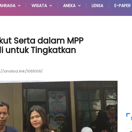
AHRAGA
WISATA
ANEKA
LENSA
E-PAPER
kut Serta dalam MPP
i untuk Tingkatkan
://analisa.link/1065109/