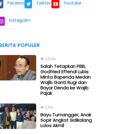
Facebook
Twitter
Youtube
Instagram
BERITA POPULER
3,234x
Salah Tetapkan PBB,
Godfried Effendi Lubis
Minta Bapenda Medan
Wajib Ganti Rugi dan
Bayar Denda ke Wajib
Pajak
2,111x
Bayu Tumangger, Anak
Sopir Angkot Sidikalang
Lolos Akmil