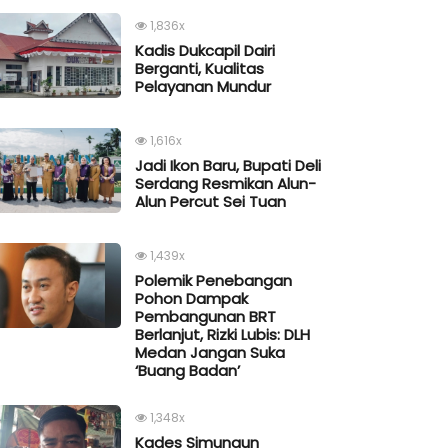
1,836x
Kadis Dukcapil Dairi
Berganti, Kualitas
Pelayanan Mundur
1,616x
Jadi Ikon Baru, Bupati Deli
Serdang Resmikan Alun-
Alun Percut Sei Tuan
1,439x
Polemik Penebangan
Pohon Dampak
Pembangunan BRT
Berlanjut, Rizki Lubis: DLH
Medan Jangan Suka
‘Buang Badan’
1,348x
Kades Simungun