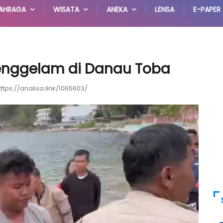
AHRAGA
WISATA
ANEKA
LENSA
E-PAPER
nggelam di Danau Toba
ttps://analisa.link/1065603/