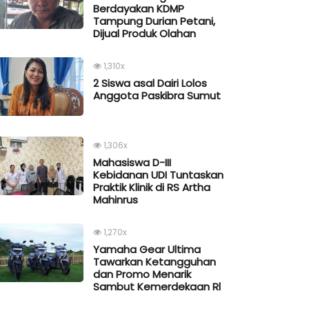
Berdayakan KDMP
Tampung Durian Petani,
Dijual Produk Olahan
1,310x
2 Siswa asal Dairi Lolos
Anggota Paskibra Sumut
1,306x
Mahasiswa D-III
Kebidanan UDI Tuntaskan
Praktik Klinik di RS Artha
Mahinrus
1,270x
Yamaha Gear Ultima
Tawarkan Ketangguhan
dan Promo Menarik
Sambut Kemerdekaan Rl