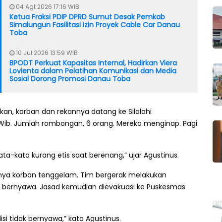
04 Agt 2026 17:16 WIB
Ketua Fraksi PDIP DPRD Sumut Desak Pemkab
Simalungun Fasilitasi Izin Proyek Cable Car Danau
Toba
10 Jul 2026 13:59 WIB
BPODT Perkuat Kapasitas Internal, Hadirkan Viera
Lovienta dalam Pelatihan Komunikasi dan Media
Sosial Dorong Promosi Danau Toba
skan, korban dan rekannya datang ke Silalahi
Wib. Jumlah rombongan, 6 orang. Mereka menginap. Pagi
ta-kata kurang etis saat berenang,” ujar Agustinus.
nya korban tenggelam. Tim bergerak melakukan
ak bernyawa. Jasad kemudian dievakuasi ke Puskesmas
si tidak bernyawa,” kata Agustinus.