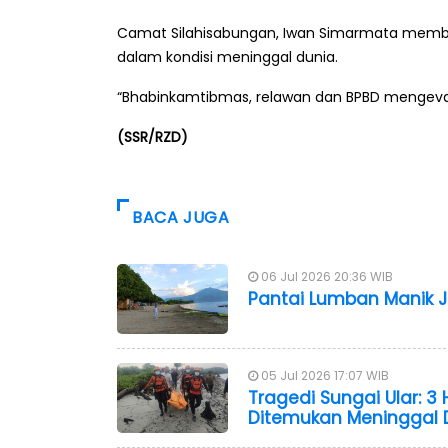
Camat Silahisabungan, Iwan Simarmata member
dalam kondisi meninggal dunia.
“Bhabinkamtibmas, relawan dan BPBD mengevak
(SSR/RZD)
BACA JUGA
06 Jul 2026 20:36 WIB
Pantai Lumban Manik J
05 Jul 2026 17:07 WIB
Tragedi Sungai Ular: 3 
Ditemukan Meninggal Di