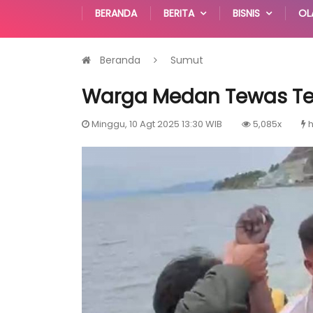
BERANDA
BERITA
BISNIS
OL
Beranda
Sumut
Warga Medan Tewas Te
Minggu, 10 Agt 2025 13:30 WIB
5,085x
h