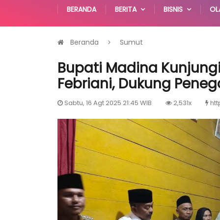
BERANDA
BERITA
BISNIS
OL
Beranda
Sumut
Bupati Madina Kunjun
Febriani, Dukung Pene
Sabtu, 16 Agt 2025 21:45 WIB
2,531x
htt