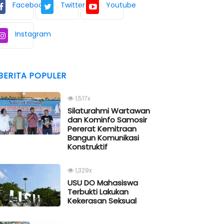
Facebook
Twitter
Youtube
Instagram
BERITA POPULER
1,517x
Silaturahmi Wartawan
dan Kominfo Samosir
Pererat Kemitraan
Bangun Komunikasi
Konstruktif
1,329x
USU DO Mahasiswa
Terbukti Lakukan
Kekerasan Seksual