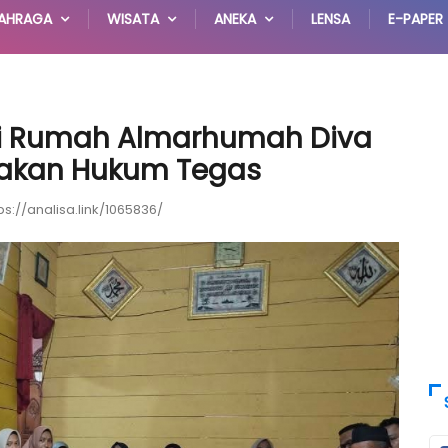
AHRAGA
WISATA
ANEKA
LENSA
E-PAPER
gi Rumah Almarhumah Diva
gakan Hukum Tegas
ps://analisa.link/1065836/