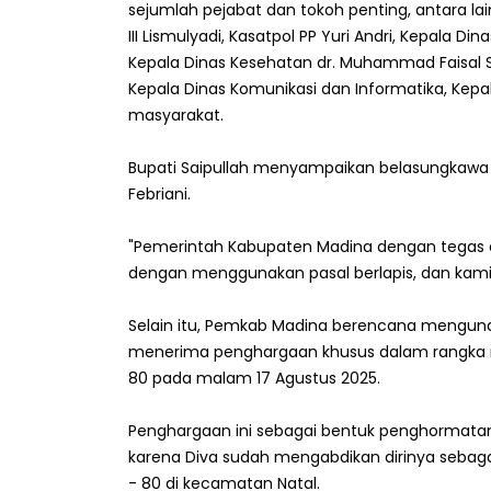
sejumlah pejabat dan tokoh penting, antara la
III Lismulyadi, Kasatpol PP Yuri Andri, Kepala 
Kepala Dinas Kesehatan dr. Muhammad Faisal Si
Kepala Dinas Komunikasi dan Informatika, Kep
masyarakat.
‎Bupati Saipullah menyampaikan belasungka
Febriani.
‎"Pemerintah Kabupaten Madina dengan tegas a
dengan menggunakan pasal berlapis, dan kami a
‎Selain itu, Pemkab Madina berencana mengun
menerima penghargaan khusus dalam rangka me
80 pada malam 17 Agustus 2025.
‎Penghargaan ini sebagai bentuk penghormatan
karena Diva sudah mengabdikan dirinya sebaga
- 80 di kecamatan Natal.