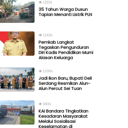
1,323x
35 Tahun Warga Dusun
Tapian Menanti Listrik PLN
1,243x
Pemkab Langkat
Tegaskan Pengunduran
Diri Kadis Pendidikan Murni
Alasan Keluarga
1,036x
Jadi Ikon Baru, Bupati Deli
Serdang Resmikan Alun-
Alun Percut Sei Tuan
983x
KAI Bandara Tingkatkan
Kesadaran Masyarakat
Melalui Sosialisasi
Keselamatan di