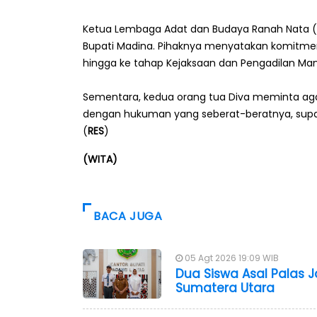
‎Ketua Lembaga Adat dan Budaya Ranah Nata (
Bupati Madina. Pihaknya menyatakan komitmen
hingga ke tahap Kejaksaan dan Pengadilan Mand
‎Sementara, kedua orang tua Diva meminta 
dengan hukuman yang seberat-beratnya, supaya
(
RES
)
(WITA)
BACA JUGA
05 Agt 2026 19:09 WIB
Dua Siswa Asal Palas J
Sumatera Utara