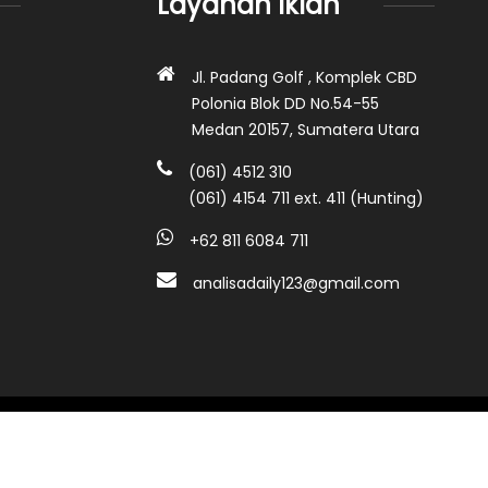
Layanan Iklan
Jl. Padang Golf , Komplek CBD
Polonia Blok DD No.54-55
Medan 20157, Sumatera Utara
(061) 4512 310
(061) 4154 711 ext. 411 (Hunting)
+62 811 6084 711
analisadaily123@gmail.com
Analisadaily.com ©2026 • All rights reserved.