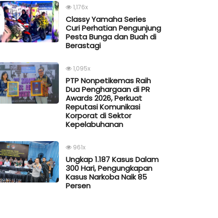
1,176x
Classy Yamaha Series
Curi Perhatian Pengunjung
Pesta Bunga dan Buah di
Berastagi
1,095x
PTP Nonpetikemas Raih
Dua Penghargaan di PR
Awards 2026, Perkuat
Reputasi Komunikasi
Korporat di Sektor
Kepelabuhanan
961x
Ungkap 1.187 Kasus Dalam
300 Hari, Pengungkapan
Kasus Narkoba Naik 85
Persen