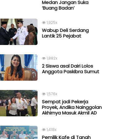
Medan Jangan Suka
‘Buang Badan’
1,925x
Wabup Deli Serdang
Lantik 25 Pejabat
1,882x
2 Siswa asal Dairi Lolos
Anggota Paskibra Sumut
1,576x
Sempat jadi Pekerja
Proyek, Andika Nainggolan
Akhirnya Masuk Akmil AD
1,418x
Pemilik Kafe di Tanah