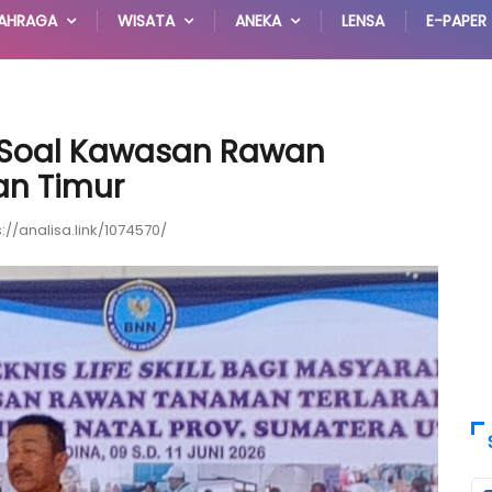
AHRAGA
WISATA
ANEKA
LENSA
E-PAPER
 Soal Kawasan Rawan
an Timur
s://analisa.link/1074570/