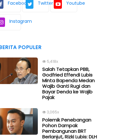
Facebook
Twitter
Youtube
Instagram
BERITA POPULER
5,418x
Salah Tetapkan PBB,
Godfried Effendi Lubis
Minta Bapenda Medan
Wajib Ganti Rugi dan
Bayar Denda ke Wajib
Pajak
3,065x
Polemik Penebangan
Pohon Dampak
Pembangunan BRT
Berlanjut, Rizki Lubis: DLH