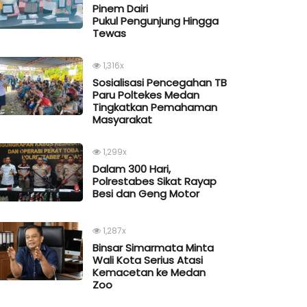
Pinem Dairi
Pukul Pengunjung Hingga
Tewas
1,316x
Sosialisasi Pencegahan TB
Paru Poltekes Medan
Tingkatkan Pemahaman
Masyarakat
1,299x
Dalam 300 Hari,
Polrestabes Sikat Rayap
Besi dan Geng Motor
1,287x
Binsar Simarmata Minta
Wali Kota Serius Atasi
Kemacetan ke Medan
Zoo