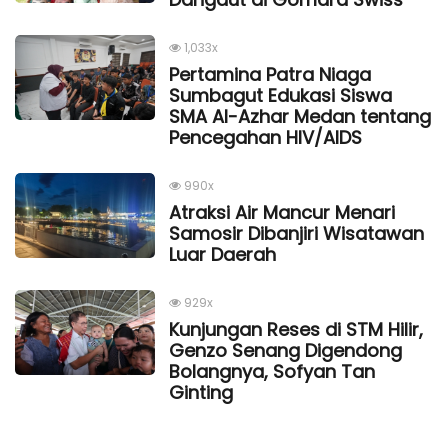
1,033x
Pertamina Patra Niaga
Sumbagut Edukasi Siswa
SMA Al-Azhar Medan tentang
Pencegahan HIV/AIDS
990x
Atraksi Air Mancur Menari
Samosir Dibanjiri Wisatawan
Luar Daerah
929x
Kunjungan Reses di STM Hilir,
Genzo Senang Digendong
Bolangnya, Sofyan Tan
Ginting