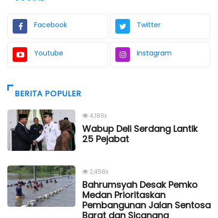
Facebook
Twitter
Youtube
Instagram
BERITA POPULER
4,189x
Wabup Deli Serdang Lantik
25 Pejabat
2,458x
Bahrumsyah Desak Pemko
Medan Prioritaskan
Pembangunan Jalan Sentosa
Barat dan Sicanang