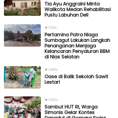
Tia Ayu Anggraini Minta
Walikota Medan Rehabilitasi
Pustu Labuhan Deli
1,103x
Pertamina Patra Niaga
Sumbagut Lakukan Langkah
Penanganan Menjaga
Kelancaran Penyaluran BBM
di Nias Selatan
1,083x
Oase di Balik Sekolah Sawit
Lestari
1,060x
Sambut HUT RI, Warga
Simonis Gelar Kontes
Dangdut di Gomara Swiss