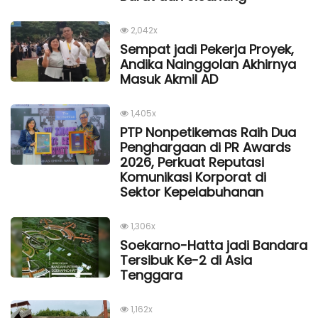
2,042x
Sempat jadi Pekerja Proyek,
Andika Nainggolan Akhirnya
Masuk Akmil AD
1,405x
PTP Nonpetikemas Raih Dua
Penghargaan di PR Awards
2026, Perkuat Reputasi
Komunikasi Korporat di
Sektor Kepelabuhanan
1,306x
Soekarno-Hatta jadi Bandara
Tersibuk Ke-2 di Asia
Tenggara
1,162x