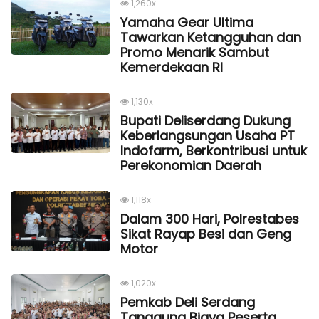
1,260x
Yamaha Gear Ultima
Tawarkan Ketangguhan dan
Promo Menarik Sambut
Kemerdekaan Rl
1,130x
Bupati Deliserdang Dukung
Keberlangsungan Usaha PT
Indofarm, Berkontribusi untuk
Perekonomian Daerah
1,118x
Dalam 300 Hari, Polrestabes
Sikat Rayap Besi dan Geng
Motor
1,020x
Pemkab Deli Serdang
Tanggung Biaya Peserta