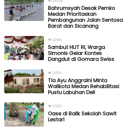
3,626x
Bahrumsyah Desak Pemko
Medan Prioritaskan
Pembangunan Jalan Sentosa
Barat dan Sicanang
1,343x
Sambut HUT RI, Warga
Simonis Gelar Kontes
Dangdut di Gomara Swiss
1,330x
Tia Ayu Anggraini Minta
Walikota Medan Rehabilitasi
Pustu Labuhan Deli
1,262x
Oase di Balik Sekolah Sawit
Lestari