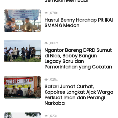
Semakin Memudar
1,076x
Hasrul Benny Harahap Plt IKAl
SMAN 6 Medan
1,068x
Ngantor Bareng DPRD Sumut
di Nias, Bobby Bangun
Legacy Baru dan
Pemerintahan yang Cekatan
1,025x
Safari Jumat Curhat,
Kapolres Langkat Ajak Warga
Perkuat Iman dan Perangi
Narkoba
1,023x