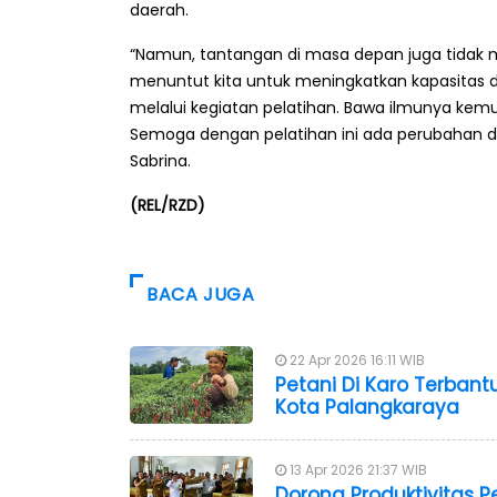
daerah.
“Namun, tantangan di masa depan juga tidak mu
menuntut kita untuk meningkatkan kapasitas d
melalui kegiatan pelatihan. Bawa ilmunya kemud
Semoga dengan pelatihan ini ada perubahan d
Sabrina.
(REL/RZD)
BACA JUGA
22 Apr 2026 16:11 WIB
Petani Di Karo Terban
Kota Palangkaraya
13 Apr 2026 21:37 WIB
Dorong Produktivitas P