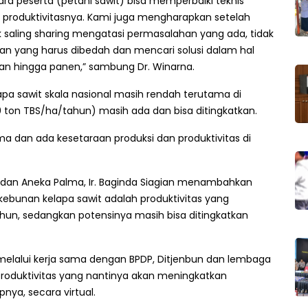
para peserta (petani sawit) bisa memperbaiki teknis
 produktivitasnya. Kami juga mengharapkan setelah
uk saling sharing mengatasi permasalahan yang ada, tidak
alan yang harus dibedah dan mencari solusi dalam hal
ahan hingga panen,” sambung Dr. Winarna.
lapa sawit skala nasional masih rendah terutama di
0 ton TBS/ha/tahun) masih ada dan bisa ditingkatkan.
a dan ada kesetaraan produksi dan produktivitas di
 dan Aneka Palma, Ir. Baginda Siagian menambahkan
kebunan kelapa sawit adalah produktivitas yang
ahun, sedangkan potensinya masih bisa ditingkatkan
 melalui kerja sama dengan BPDP, Ditjenbun dan lembaga
produktivitas yang nantinya akan meningkatkan
nya, secara virtual.