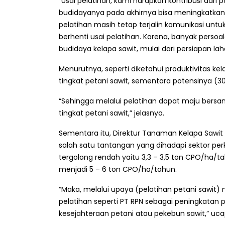
“Usai pelatihan, kami harapkan kontribusi dari 
budidayanya pada akhirnya bisa meningkatkan
pelatihan masih tetap terjalin komunikasi unt
berhenti usai pelatihan. Karena, banyak perso
budidaya kelapa sawit, mulai dari persiapan l
Menurutnya, seperti diketahui produktivitas ke
tingkat petani sawit, sementara potensinya (3
“Sehingga melalui pelatihan dapat maju bersam
tingkat petani sawit,” jelasnya.
Sementara itu, Direktur Tanaman Kelapa Sawit
salah satu tantangan yang dihadapi sektor per
tergolong rendah yaitu 3,3 – 3,5 ton CPO/ha/t
menjadi 5 – 6 ton CPO/ha/tahun.
“Maka, melalui upaya (pelatihan petani sawit)
pelatihan seperti PT RPN sebagai peningkatan 
kesejahteraan petani atau pekebun sawit,” ucap