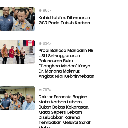
850x
Kabid Labfor: Ditemukan
GSR Pada Tubuh Korban
834x
Prodi Bahasa Mandarin FIB
USU Selenggarakan
Peluncuran Buku
"Tionghoa Medan" Karya
Dr. Mariana Makmur,
Angkat Nilai Kebhinnekaan
797x
Dokter Forensik: Bagian
Mata Korban Lebam,
Bukan Bekas Kekerasan,
Mata Seperti Lebam
Disebabkan Karena
Tembakan Melukai Saraf
Mata