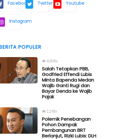
Facebook
Twitter
Youtube
Instagram
BERITA POPULER
4,818x
Salah Tetapkan PBB,
Godfried Effendi Lubis
Minta Bapenda Medan
Wajib Ganti Rugi dan
Bayar Denda ke Wajib
Pajak
2,218x
Polemik Penebangan
Pohon Dampak
Pembangunan BRT
Berlanjut, Rizki Lubis: DLH