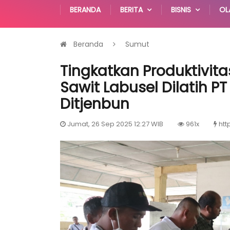
BERANDA
BERITA
BISNIS
OL
Beranda
Sumut
Tingkatkan Produktivita
Sawit Labusel Dilatih 
Ditjenbun
Jumat, 26 Sep 2025 12:27 WIB
961x
htt