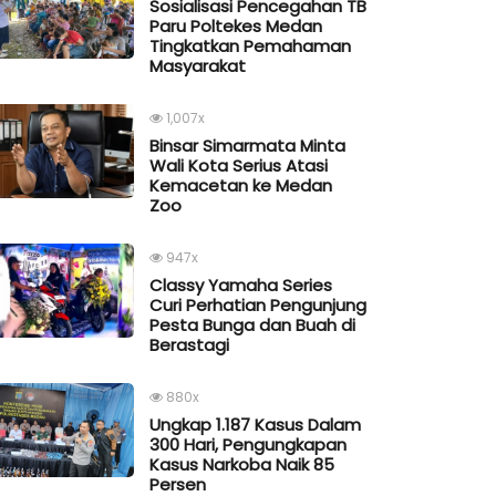
Sosialisasi Pencegahan TB
Paru Poltekes Medan
Tingkatkan Pemahaman
Masyarakat
1,007x
Binsar Simarmata Minta
Wali Kota Serius Atasi
Kemacetan ke Medan
Zoo
947x
Classy Yamaha Series
Curi Perhatian Pengunjung
Pesta Bunga dan Buah di
Berastagi
880x
Ungkap 1.187 Kasus Dalam
300 Hari, Pengungkapan
Kasus Narkoba Naik 85
Persen