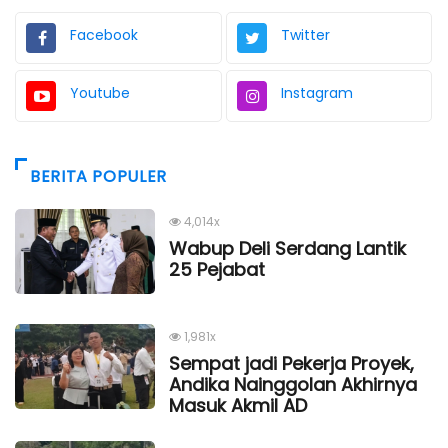
Facebook
Twitter
Youtube
Instagram
BERITA POPULER
4,014x
Wabup Deli Serdang Lantik
25 Pejabat
1,981x
Sempat jadi Pekerja Proyek,
Andika Nainggolan Akhirnya
Masuk Akmil AD