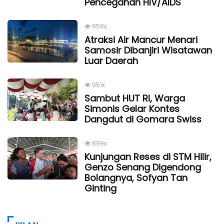
Pencegahan HIV/AIDS
958x
Atraksi Air Mancur Menari
Samosir Dibanjiri Wisatawan
Luar Daerah
951x
Sambut HUT RI, Warga
Simonis Gelar Kontes
Dangdut di Gomara Swiss
899x
Kunjungan Reses di STM Hilir,
Genzo Senang Digendong
Bolangnya, Sofyan Tan
Ginting