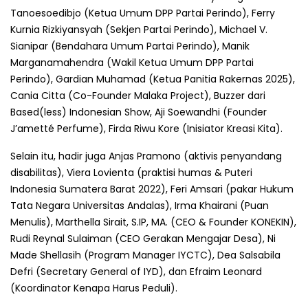
Tanoesoedibjo (Ketua Umum DPP Partai Perindo), Ferry
Kurnia Rizkiyansyah (Sekjen Partai Perindo), Michael V.
Sianipar (Bendahara Umum Partai Perindo), Manik
Marganamahendra (Wakil Ketua Umum DPP Partai
Perindo), Gardian Muhamad (Ketua Panitia Rakernas 2025),
Cania Citta (Co-Founder Malaka Project), Buzzer dari
Based(less) Indonesian Show, Aji Soewandhi (Founder
J’ametté Perfume), Firda Riwu Kore (Inisiator Kreasi Kita).
Selain itu, hadir juga Anjas Pramono (aktivis penyandang
disabilitas), Viera Lovienta (praktisi humas & Puteri
Indonesia Sumatera Barat 2022), Feri Amsari (pakar Hukum
Tata Negara Universitas Andalas), Irma Khairani (Puan
Menulis), Marthella Sirait, S.IP, MA. (CEO & Founder KONEKIN),
Rudi Reynal Sulaiman (CEO Gerakan Mengajar Desa), Ni
Made Shellasih (Program Manager IYCTC), Dea Salsabila
Defri (Secretary General of IYD), dan Efraim Leonard
(Koordinator Kenapa Harus Peduli).