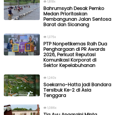
1,818x
Bahrumsyah Desak Pemko
Medan Prioritaskan
Pembangunan Jalan Sentosa
Barat dan Sicanang
1,375x
PTP Nonpetikemas Raih Dua
Penghargaan di PR Awards
2026, Perkuat Reputasi
Komunikasi Korporat di
Sektor Kepelabuhanan
1,240x
Soekarno-Hatta jadi Bandara
Tersibuk Ke-2 di Asia
Tenggara
1,086x
Tia Ayu Anggraini Minta