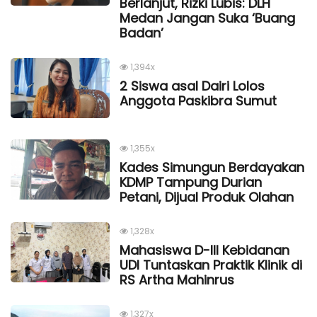
Berlanjut, Rizki Lubis: DLH
Medan Jangan Suka ‘Buang
Badan’
1,394x
2 Siswa asal Dairi Lolos
Anggota Paskibra Sumut
1,355x
Kades Simungun Berdayakan
KDMP Tampung Durian
Petani, Dijual Produk Olahan
1,328x
Mahasiswa D-III Kebidanan
UDI Tuntaskan Praktik Klinik di
RS Artha Mahinrus
1,327x