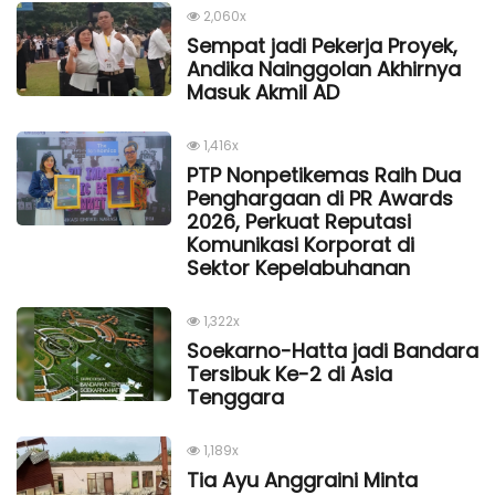
2,060x
Sempat jadi Pekerja Proyek,
Andika Nainggolan Akhirnya
Masuk Akmil AD
1,416x
PTP Nonpetikemas Raih Dua
Penghargaan di PR Awards
2026, Perkuat Reputasi
Komunikasi Korporat di
Sektor Kepelabuhanan
1,322x
Soekarno-Hatta jadi Bandara
Tersibuk Ke-2 di Asia
Tenggara
1,189x
Tia Ayu Anggraini Minta