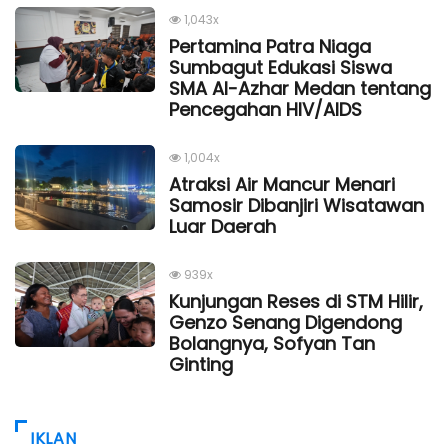
1,043x
Pertamina Patra Niaga
Sumbagut Edukasi Siswa
SMA Al-Azhar Medan tentang
Pencegahan HIV/AIDS
1,004x
Atraksi Air Mancur Menari
Samosir Dibanjiri Wisatawan
Luar Daerah
939x
Kunjungan Reses di STM Hilir,
Genzo Senang Digendong
Bolangnya, Sofyan Tan
Ginting
IKLAN