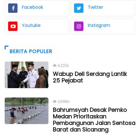
Facebook
Twitter
Youtube
Instagram
BERITA POPULER
4,223x
Wabup Deli Serdang Lantik
25 Pejabat
2,698x
Bahrumsyah Desak Pemko
Medan Prioritaskan
Pembangunan Jalan Sentosa
Barat dan Sicanang