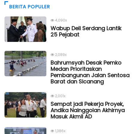
BERITA POPULER
4,090x
Wabup Deli Serdang Lantik
25 Pejabat
2,089x
Bahrumsyah Desak Pemko
Medan Prioritaskan
Pembangunan Jalan Sentosa
Barat dan Sicanang
2,001x
Sempat jadi Pekerja Proyek,
Andika Nainggolan Akhirnya
Masuk Akmil AD
1,386x