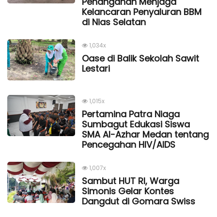
Penanganan Menjaga
Kelancaran Penyaluran BBM
di Nias Selatan
1,034x
Oase di Balik Sekolah Sawit
Lestari
1,015x
Pertamina Patra Niaga
Sumbagut Edukasi Siswa
SMA Al-Azhar Medan tentang
Pencegahan HIV/AIDS
1,007x
Sambut HUT RI, Warga
Simonis Gelar Kontes
Dangdut di Gomara Swiss