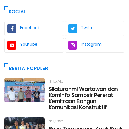
SOCIAL
Facebook
Twitter
Youtube
Instagram
BERITA POPULER
1,574x
Silaturahmi Wartawan dan
Kominfo Samosir Pererat
Kemitraan Bangun
Komunikasi Konstruktif
1,439x
Bayu Tumangger, Anak Sopir