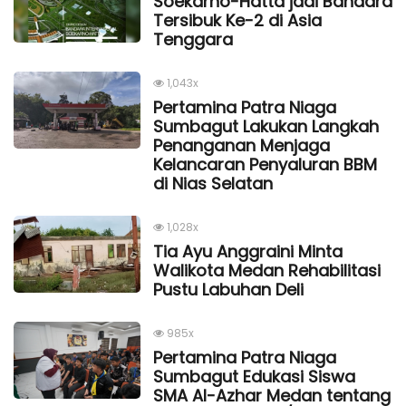
Soekarno-Hatta jadi Bandara
Tersibuk Ke-2 di Asia
Tenggara
1,043x
Pertamina Patra Niaga
Sumbagut Lakukan Langkah
Penanganan Menjaga
Kelancaran Penyaluran BBM
di Nias Selatan
1,028x
Tia Ayu Anggraini Minta
Walikota Medan Rehabilitasi
Pustu Labuhan Deli
985x
Pertamina Patra Niaga
Sumbagut Edukasi Siswa
SMA Al-Azhar Medan tentang