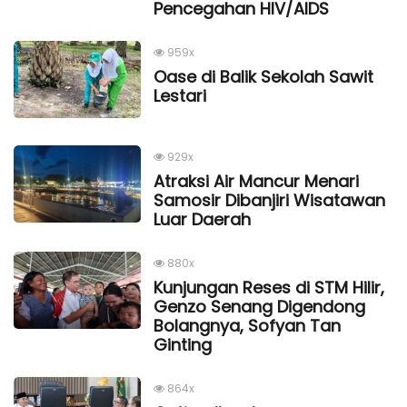
Pencegahan HIV/AIDS
959x
Oase di Balik Sekolah Sawit
Lestari
929x
Atraksi Air Mancur Menari
Samosir Dibanjiri Wisatawan
Luar Daerah
880x
Kunjungan Reses di STM Hilir,
Genzo Senang Digendong
Bolangnya, Sofyan Tan
Ginting
864x