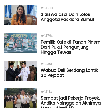
1,824x
2 Siswa asal Dairi Lolos
Anggota Paskibra Sumut
1,379x
Pemilik Kafe di Tanah Pinem
Dairi Pukul Pengunjung
Hingga Tewas
1,339x
Wabup Deli Serdang Lantik
25 Pejabat
1,318x
Sempat jadi Pekerja Proyek,
Andika Nainggolan Akhirnya