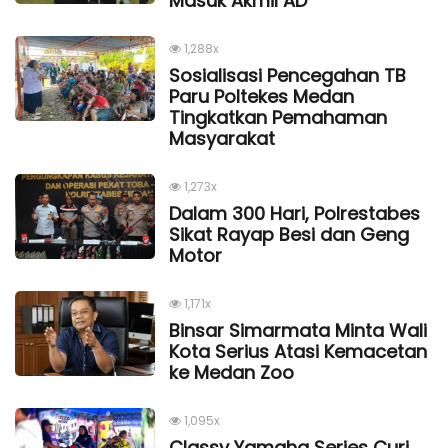
Masuk Akmil AD
1,288x
Sosialisasi Pencegahan TB
Paru Poltekes Medan
Tingkatkan Pemahaman
Masyarakat
1,273x
Dalam 300 Hari, Polrestabes
Sikat Rayap Besi dan Geng
Motor
1,171x
Binsar Simarmata Minta Wali
Kota Serius Atasi Kemacetan
ke Medan Zoo
1,095x
Classy Yamaha Series Curi