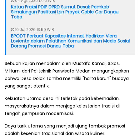
04 Agt 2026 17:16 WIB
Ketua Fraksi PDIP DPRD Sumut Desak Pemkab
Simalungun Fasilitasi Izin Proyek Cable Car Danau
Toba
10 Jul 2026 13:59 WIB
BPODT Perkuat Kapasitas Internal, Hadirkan Viera
Lovienta dalam Pelatihan Komunikasi dan Media Sosial
Dorong Promosi Danau Toba
Sebuah kajian mendalam oleh Mustafa Kamal, S.Sos,
M.Hum. dari Politeknik Pariwisata Medan mengungkapkan
bahwa Desa Dolok Tamba memiliki "harta karun" budaya
yang sangat otentik.
Kekuatan utama desa ini terletak pada keberhasilan
masyarakatnya dalam menjaga kelestarian tradisi di
tengah gempuran modernisasi.
Daya tarik utama yang menjadi ujung tombak promosi
adalah kesenian tradisional dan wisata kuliner.