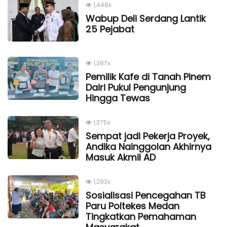
1,448x
Wabup Deli Serdang Lantik
25 Pejabat
1,387x
Pemilik Kafe di Tanah Pinem
Dairi Pukul Pengunjung
Hingga Tewas
1,375x
Sempat jadi Pekerja Proyek,
Andika Nainggolan Akhirnya
Masuk Akmil AD
1,293x
Sosialisasi Pencegahan TB
Paru Poltekes Medan
Tingkatkan Pemahaman