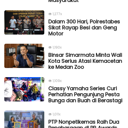
Masyarakat
1,277x
Dalam 300 Hari, Polrestabes
Sikat Rayap Besi dan Geng
Motor
1,190x
Binsar Simarmata Minta Wali
Kota Serius Atasi Kemacetan
ke Medan Zoo
1,109x
Classy Yamaha Series Curi
Perhatian Pengunjung Pesta
Bunga dan Buah di Berastagi
1,011x
PTP Nonpetikemas Raih Dua
Penghargaan di PR Awards