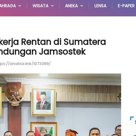
AHRAGA
WISATA
ANEKA
LENSA
E-PAPER
ekerja Rentan di Sumatera
lindungan Jamsostek
tps://analisa.link/1073389/