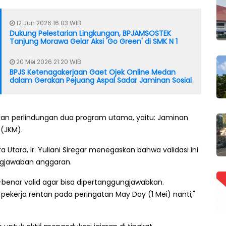
12 Jun 2026 16:03 WIB
Dukung Pelestarian Lingkungan, BPJAMSOSTEK
Tanjung Morawa Gelar Aksi 'Go Green' di SMK N 1
20 Mei 2026 21:20 WIB
BPJS Ketenagakerjaan Gaet Ojek Online Medan
dalam Gerakan Pejuang Aspal Sadar Jaminan Sosial
an perlindungan dua program utama, yaitu: Jaminan
(JKM).
Utara, Ir. Yuliani Siregar menegaskan bahwa validasi ini
ngjawaban anggaran.
benar valid agar bisa dipertanggungjawabkan.
9 pekerja rentan pada peringatan May Day (1 Mei) nanti,"