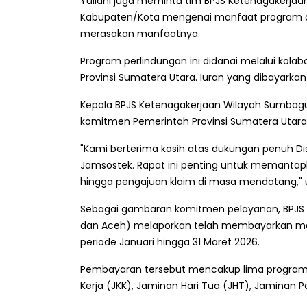
Yuliani juga meminta tim BPJS Ketenagakerjaan 
Kabupaten/Kota mengenai manfaat program d
merasakan manfaatnya.
Program perlindungan ini didanai melalui kolab
Provinsi Sumatera Utara. Iuran yang dibayarkan
Kepala BPJS Ketenagakerjaan Wilayah Sumbagu
komitmen Pemerintah Provinsi Sumatera Utara
"Kami berterima kasih atas dukungan penuh 
Jamsostek. Rapat ini penting untuk memant
hingga pengajuan klaim di masa mendatang,"
Sebagai gambaran komitmen pelayanan, BPJS
dan Aceh) melaporkan telah membayarkan man
periode Januari hingga 31 Maret 2026.
Pembayaran tersebut mencakup lima program
Kerja (JKK), Jaminan Hari Tua (JHT), Jaminan P