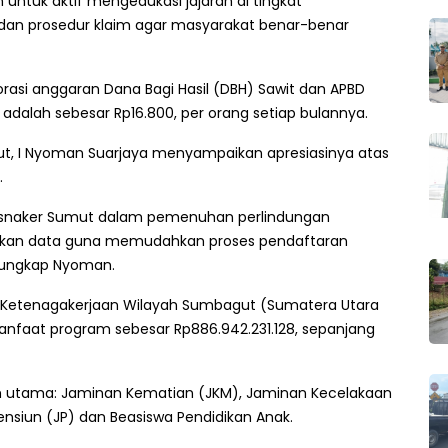
untuk aktif mengedukasi jajaran di tingkat
an prosedur klaim agar masyarakat benar-benar
orasi anggaran Dana Bagi Hasil (DBH) Sawit dan APBD
 adalah sebesar Rp16.800, per orang setiap bulannya.
t, I Nyoman Suarjaya menyampaikan apresiasinya atas
.
Disnaker Sumut dalam pemenuhan perlindungan
apkan data guna memudahkan proses pendaftaran
 ungkap Nyoman.
 Ketenagakerjaan Wilayah Sumbagut (Sumatera Utara
faat program sebesar Rp886.942.231.128, sepanjang
 utama: Jaminan Kematian (JKM), Jaminan Kecelakaan
ensiun (JP) dan Beasiswa Pendidikan Anak.