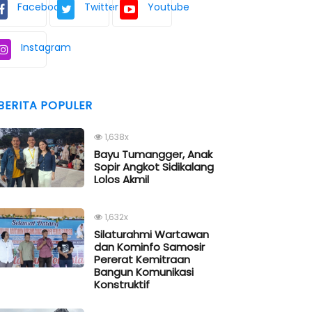
Facebook
Twitter
Youtube
Instagram
BERITA POPULER
1,638x
Bayu Tumangger, Anak
Sopir Angkot Sidikalang
Lolos Akmil
1,632x
Silaturahmi Wartawan
dan Kominfo Samosir
Pererat Kemitraan
Bangun Komunikasi
Konstruktif