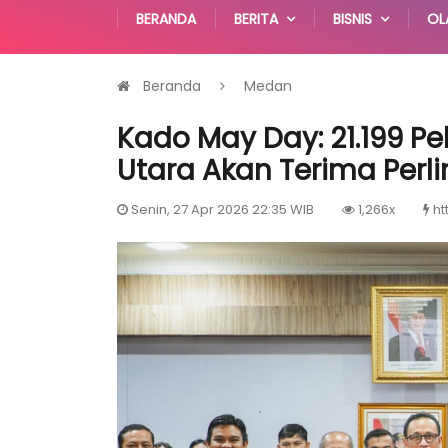
BERANDA
BERITA
BISNIS
OL
Beranda
Medan
Kado May Day: 21.199 P
Utara Akan Terima Per
Senin, 27 Apr 2026 22:35 WIB
1,266x
ht