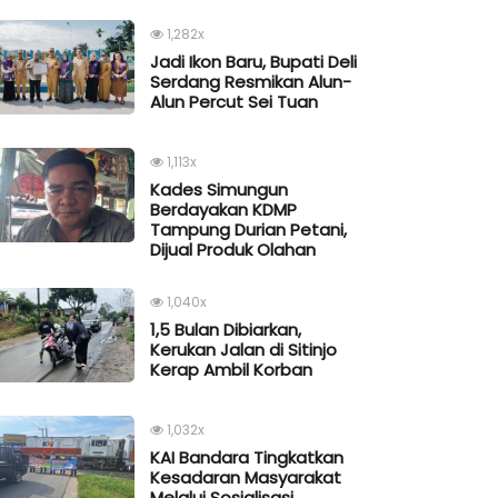
1,282x
Jadi Ikon Baru, Bupati Deli
Serdang Resmikan Alun-
Alun Percut Sei Tuan
1,113x
Kades Simungun
Berdayakan KDMP
Tampung Durian Petani,
Dijual Produk Olahan
1,040x
1,5 Bulan Dibiarkan,
Kerukan Jalan di Sitinjo
Kerap Ambil Korban
1,032x
KAI Bandara Tingkatkan
Kesadaran Masyarakat
Melalui Sosialisasi