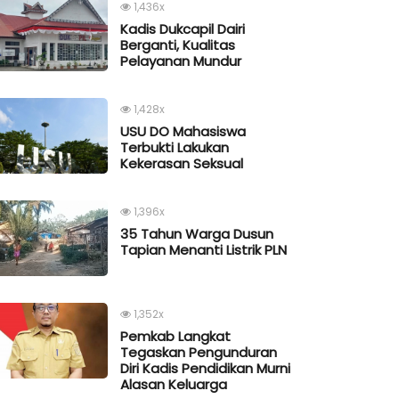
1,436x
Kadis Dukcapil Dairi
Berganti, Kualitas
Pelayanan Mundur
1,428x
USU DO Mahasiswa
Terbukti Lakukan
Kekerasan Seksual
1,396x
35 Tahun Warga Dusun
Tapian Menanti Listrik PLN
1,352x
Pemkab Langkat
Tegaskan Pengunduran
Diri Kadis Pendidikan Murni
Alasan Keluarga