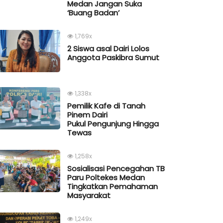
Medan Jangan Suka
‘Buang Badan’
1,769x
2 Siswa asal Dairi Lolos
Anggota Paskibra Sumut
1,338x
Pemilik Kafe di Tanah
Pinem Dairi
Pukul Pengunjung Hingga
Tewas
1,258x
Sosialisasi Pencegahan TB
Paru Poltekes Medan
Tingkatkan Pemahaman
Masyarakat
1,249x