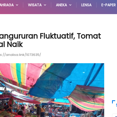
AHRAGA
WISATA
ANEKA
LENSA
E-PAPER
angururan Fluktuatif, Tomat
l Naik
ps://analisa.link/1073635/