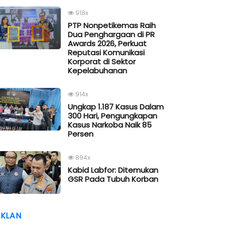
918x
PTP Nonpetikemas Raih
Dua Penghargaan di PR
Awards 2026, Perkuat
Reputasi Komunikasi
Korporat di Sektor
Kepelabuhanan
914x
Ungkap 1.187 Kasus Dalam
300 Hari, Pengungkapan
Kasus Narkoba Naik 85
Persen
894x
Kabid Labfor: Ditemukan
GSR Pada Tubuh Korban
IKLAN