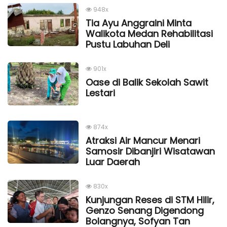
948x
Tia Ayu Anggraini Minta
Walikota Medan Rehabilitasi
Pustu Labuhan Deli
901x
Oase di Balik Sekolah Sawit
Lestari
874x
Atraksi Air Mancur Menari
Samosir Dibanjiri Wisatawan
Luar Daerah
830x
Kunjungan Reses di STM Hilir,
Genzo Senang Digendong
Bolangnya, Sofyan Tan