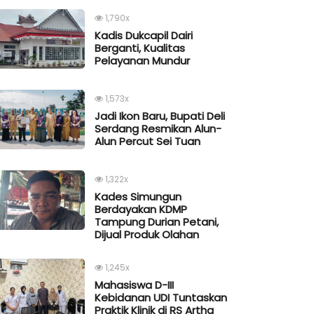
1,790x
Kadis Dukcapil Dairi
Berganti, Kualitas
Pelayanan Mundur
1,573x
Jadi Ikon Baru, Bupati Deli
Serdang Resmikan Alun-
Alun Percut Sei Tuan
1,322x
Kades Simungun
Berdayakan KDMP
Tampung Durian Petani,
Dijual Produk Olahan
1,245x
Mahasiswa D-III
Kebidanan UDI Tuntaskan
Praktik Klinik di RS Artha