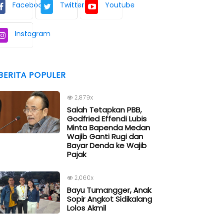
Facebook
Twitter
Youtube
Instagram
BERITA POPULER
2,879x
Salah Tetapkan PBB,
Godfried Effendi Lubis
Minta Bapenda Medan
Wajib Ganti Rugi dan
Bayar Denda ke Wajib
Pajak
2,060x
Bayu Tumangger, Anak
Sopir Angkot Sidikalang
Lolos Akmil