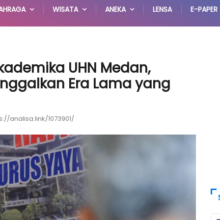
AHRAGA
WISATA
ANEKA
LENSA
E-PAPER
 Akademika UHN Medan,
 Tinggalkan Era Lama yang
s://analisa.link/1073901/