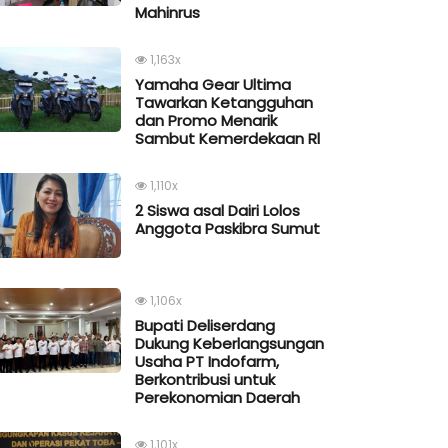
Mahinrus
1,163x
Yamaha Gear Ultima
Tawarkan Ketangguhan
dan Promo Menarik
Sambut Kemerdekaan Rl
1,110x
2 Siswa asal Dairi Lolos
Anggota Paskibra Sumut
1,106x
Bupati Deliserdang
Dukung Keberlangsungan
Usaha PT Indofarm,
Berkontribusi untuk
Perekonomian Daerah
1,101x