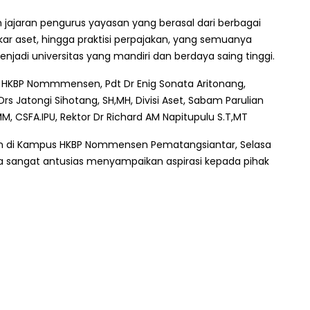
jajaran pengurus yayasan yang berasal dari berbagai
akar aset, hingga praktisi perpajakan, yang semuanya
di universitas yang mandiri dan berdaya saing tinggi.
n HKBP Nommmensen, Pdt Dr Enig Sonata Aritonang,
 Drs Jatongi Sihotang, SH,MH, Divisi Aset, Sabam Parulian
.MM, CSFA.IPU, Rektor Dr Richard AM Napitupulu S.T,MT
an di Kampus HKBP Nommensen Pematangsiantar, Selasa
ga sangat antusias menyampaikan aspirasi kepada pihak