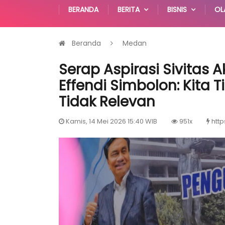
BERANDA
BERITA
BISNIS
OL
Beranda
Medan
Serap Aspirasi Sivitas
Effendi Simbolon: Kita
Tidak Relevan
Kamis, 14 Mei 2026 15:40 WIB
951x
http