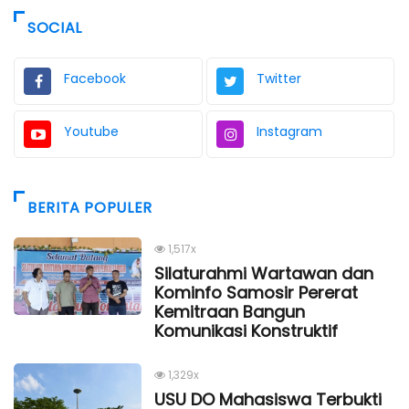
SOCIAL
Facebook
Twitter
Youtube
Instagram
BERITA POPULER
1,517x
Silaturahmi Wartawan dan
Kominfo Samosir Pererat
Kemitraan Bangun
Komunikasi Konstruktif
1,329x
USU DO Mahasiswa Terbukti