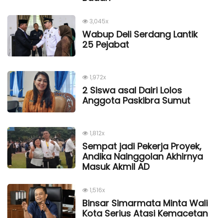
3,045x
Wabup Deli Serdang Lantik
25 Pejabat
1,972x
2 Siswa asal Dairi Lolos
Anggota Paskibra Sumut
1,812x
Sempat jadi Pekerja Proyek,
Andika Nainggolan Akhirnya
Masuk Akmil AD
1,516x
Binsar Simarmata Minta Wali
Kota Serius Atasi Kemacetan