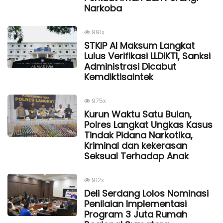
Narkoba
991x
STKIP Al Maksum Langkat
Lulus Verifikasi LLDIKTI, Sanksi
Administrasi Dicabut
Kemdiktisaintek
975x
Kurun Waktu Satu Bulan,
Polres Langkat Ungkas Kasus
Tindak Pidana Narkotika,
Kriminal dan kekerasan
Seksual Terhadap Anak
912x
Deli Serdang Lolos Nominasi
Penilaian Implementasi
Program 3 Juta Rumah