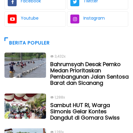
Facebook
Twitter
Youtube
Instagram
BERITA POPULER
3,432x
Bahrumsyah Desak Pemko
Medan Prioritaskan
Pembangunan Jalan Sentosa
Barat dan Sicanang
1,288x
Sambut HUT RI, Warga
Simonis Gelar Kontes
Dangdut di Gomara Swiss
1,281x