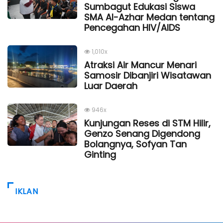
Sumbagut Edukasi Siswa
SMA Al-Azhar Medan tentang
Pencegahan HIV/AIDS
1,010x
Atraksi Air Mancur Menari
Samosir Dibanjiri Wisatawan
Luar Daerah
946x
Kunjungan Reses di STM Hilir,
Genzo Senang Digendong
Bolangnya, Sofyan Tan
Ginting
IKLAN