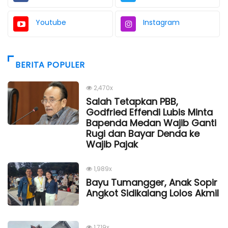
Youtube
Instagram
BERITA POPULER
2,470x
Salah Tetapkan PBB,
Godfried Effendi Lubis Minta
Bapenda Medan Wajib Ganti
Rugi dan Bayar Denda ke
Wajib Pajak
1,989x
Bayu Tumangger, Anak Sopir
Angkot Sidikalang Lolos Akmil
1,719x