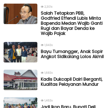
2,301x
Salah Tetapkan PBB,
Godfried Effendi Lubis Minta
Bapenda Medan Wajib Ganti
Rugi dan Bayar Denda ke
Wajib Pajak
1,943x
Bayu Tumangger, Anak Sopir
Angkot Sidikalang Lolos Akmil
1,683x
Kadis Dukcapil Dairi Berganti,
Kualitas Pelayanan Mundur
1,463x
Jadi Ikon Baru, Bupati Deli