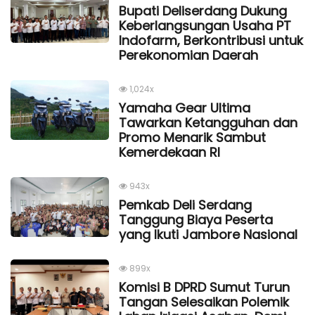
Bupati Deliserdang Dukung
Keberlangsungan Usaha PT
Indofarm, Berkontribusi untuk
Perekonomian Daerah
1,024x
Yamaha Gear Ultima
Tawarkan Ketangguhan dan
Promo Menarik Sambut
Kemerdekaan Rl
943x
Pemkab Deli Serdang
Tanggung Biaya Peserta
yang Ikuti Jambore Nasional
899x
Komisi B DPRD Sumut Turun
Tangan Selesaikan Polemik