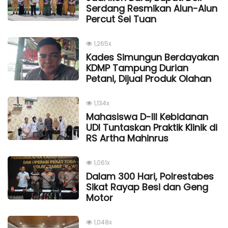
Serdang Resmikan Alun-Alun
Percut Sei Tuan
1,265x
Kades Simungun Berdayakan
KDMP Tampung Durian
Petani, Dijual Produk Olahan
1,134x
Mahasiswa D-III Kebidanan
UDI Tuntaskan Praktik Klinik di
RS Artha Mahinrus
1,061x
Dalam 300 Hari, Polrestabes
Sikat Rayap Besi dan Geng
Motor
1,048x