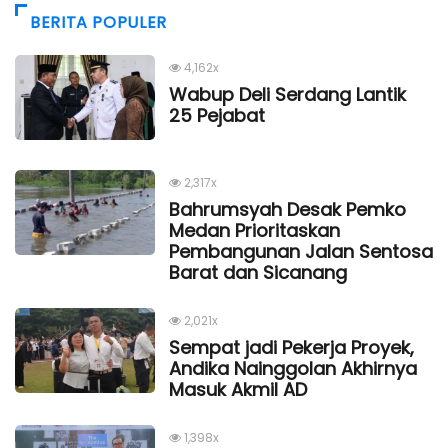
BERITA POPULER
4,162x
Wabup Deli Serdang Lantik
25 Pejabat
2,317x
Bahrumsyah Desak Pemko
Medan Prioritaskan
Pembangunan Jalan Sentosa
Barat dan Sicanang
2,021x
Sempat jadi Pekerja Proyek,
Andika Nainggolan Akhirnya
Masuk Akmil AD
1,398x