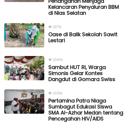
Penanganan Menjaga
Kelancaran Penyaluran BBM
di Nias Selatan
1,071x
Oase di Balik Sekolah Sawit
Lestari
1,040x
Sambut HUT RI, Warga
Simonis Gelar Kontes
Dangdut di Gomara Swiss
1,026x
Pertamina Patra Niaga
Sumbagut Edukasi Siswa
SMA Al-Azhar Medan tentang
Pencegahan HIV/AIDS